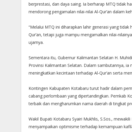
berprestasi, dan daya saing. Ia berharap MTQ tidak 
mendorong pengamalan nilai-nilai Al-Qur’an dalam keh
“Melalui MTQ ini diharapkan lahir generasi yang t
Qur’an, tetapi juga mampu mengamalkan nilai-nilain
ujarnya.
Sementara itu, Gubernur Kalimantan Selatan H. Muhi
Provinsi Kalimantan Selatan. Dalam sambutannya, ia
meningkatkan kecintaan terhadap Al-Qur’an serta memp
Kontingen Kabupaten Kotabaru turut hadir dalam pem
cabang perlombaan yang dipertandingkan. Pemkab K
terbaik dan mengharumkan nama daerah di tingkat pro
Wakil Bupati Kotabaru Syairi Mukhlis, S.Sos., mewakil
menyampaikan optimisme terhadap kemampuan kafilah