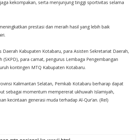
jaga kekompakan, serta menjunjung tinggi sportivitas selama
ningkatkan prestasi dan meraih hasil yang lebih baik
ri.
s Daerah Kabupaten Kotabaru, para Asisten Sekretariat Daerah,
erah (SKPD), para camat, pengurus Lembaga Pengembangan
eluruh kontingen MTQ Kabupaten Kotabaru.
rovinsi Kalimantan Selatan, Pemkab Kotabaru berharap dapat
rsebut sebagai momentum mempererat ukhuwah Islamiyah,
n kecintaan generasi muda terhadap Al-Qur’an. (Rel)