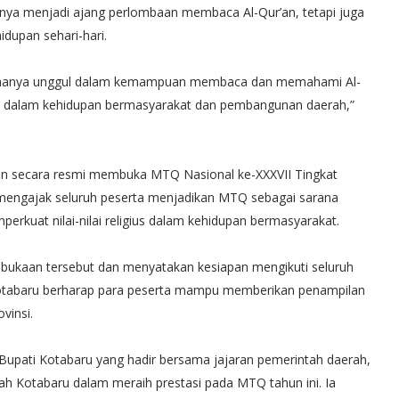
hanya menjadi ajang perlombaan membaca Al-Qur’an, tetapi juga
idupan sehari-hari.
idak hanya unggul dalam kemampuan membaca dan memahami Al-
ya dalam kehidupan bermasyarakat dan pembangunan daerah,”
din secara resmi membuka MTQ Nasional ke-XXXVII Tingkat
 mengajak seluruh peserta menjadikan MTQ sebagai sarana
erkuat nilai-nilai religius dalam kehidupan bermasyarakat.
bukaan tersebut dan menyatakan kesiapan mengikuti seluruh
otabaru berharap para peserta mampu memberikan penampilan
vinsi.
i Bupati Kotabaru yang hadir bersama jajaran pemerintah daerah,
 Kotabaru dalam meraih prestasi pada MTQ tahun ini. Ia