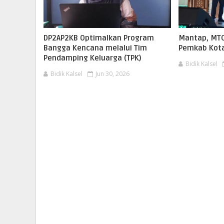
‎DP2AP2KB Optimalkan Program
Mantap, MTQ
Bangga Kencana melalui Tim
Pemkab Kota
Pendamping Keluarga (TPK)
Bidik Kalsel
Bidik Kalsel
Jun 30, 2026