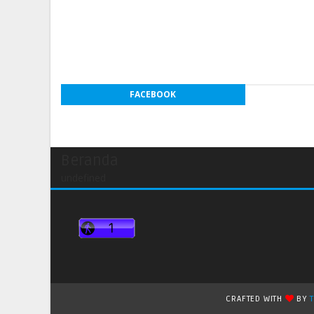
FACEBOOK
Beranda
undefined
CRAFTED WITH
BY