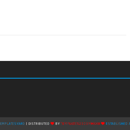
TEMPLATESYARD
| DISTRIBUTED
BY
TEMPLATES2909MMXXII
ESTABLISHED 