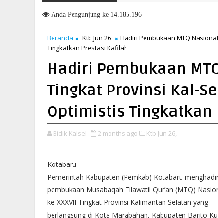
Anda
Pengunjung ke 14.185.196
Beranda
Ktb Jun 26
Hadiri Pembukaan MTQ Nasional k
Tingkatkan Prestasi Kafilah
Hadiri Pembukaan MTQ
Tingkat Provinsi Kal-S
Optimistis Tingkatkan 
Bidik Kalsel
2 months ago
Ktb Jun 26,
Kotabaru -
Pemerintah Kabupaten (Pemkab) Kotabaru menghadir
pembukaan Musabaqah Tilawatil Qur’an (MTQ) Nasio
ke-XXXVII Tingkat Provinsi Kalimantan Selatan yang
berlangsung di Kota Marabahan, Kabupaten Barito Ku