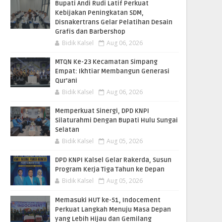
Bupati Andi Rudi Latif Perkuat
Kebijakan Peningkatan SDM,
Disnakertrans Gelar Pelatihan Desain
Grafis dan Barbershop
Bidik Kalsel
Aug 06, 2026
MTQN Ke-23 Kecamatan Simpang
Empat: Ikhtiar Membangun Generasi
Qur’ani
Bidik Kalsel
Aug 06, 2026
Memperkuat Sinergi, DPD KNPI
Silaturahmi Dengan Bupati Hulu Sungai
Selatan
Bidik Kalsel
Aug 05, 2026
DPD KNPI Kalsel Gelar Rakerda, Susun
Program Kerja Tiga Tahun ke Depan
Bidik Kalsel
Aug 05, 2026
Memasuki HUT ke-51, Indocement
Perkuat Langkah Menuju Masa Depan
yang Lebih Hijau dan Gemilang