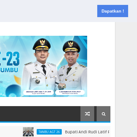
Muka
Tentang
Kontak
Dapatkan !
Bupati Andi Rudi Latif Perkuat Kebijakan Pe
TANBU AGT 26