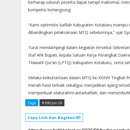
berharap seluruh peserta dapat tampil maksimal, men
kompetisi berlangsung.
“Kami optimistis kafilah Kabupaten Kotabaru mampu me
dibandingkan pelaksanaan MTQ sebelumnya,” ujar Syai
Turut mendampingi dalam kegiatan tersebut Sekretari
Staf Ahli Bupati, kepala Satuan Kerja Perangkat Da
Tilawatil Qur’an (LPTQ) Kabupaten Kotabaru, serta s
Melalui keikutsertaan dalam MTQ ke-XXXVII Tingkat P
meraih hasil terbaik sekaligus menjadikan ajang te
memperkuat silaturahmi antarkafilah, dan menumbuhka
Tags
# Ktb Jun 26
Copy Link dan Bagikan