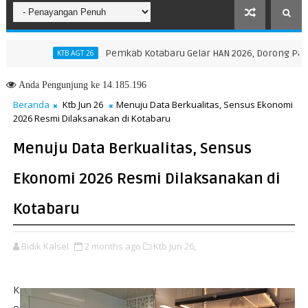
Pemkab Kotabaru Gelar HAN 2026, Dorong Partisipas
KTB AGT 26
Anda
Pengunjung ke 14.185.196
Beranda
Ktb Jun 26
Menuju Data Berkualitas, Sensus Ekonomi
2026 Resmi Dilaksanakan di Kotabaru
Menuju Data Berkualitas, Sensus
Ekonomi 2026 Resmi Dilaksanakan di
Kotabaru
Bidik Kalsel
2 months ago
Ktb Jun 26,
K
o