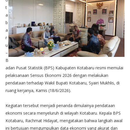
t
a
b
a
r
u
–
B
adan Pusat Statistik (BPS) Kabupaten Kotabaru resmi memulai
pelaksanaan Sensus Ekonomi 2026 dengan melakukan
pendataan terhadap Wakil Bupati Kotabaru, Syairi Mukhlis, di
ruang kerjanya, Kamis (18/6/2026).
Kegiatan tersebut menjadi penanda dimulainya pendataan
ekonomi secara menyeluruh di wilayah Kotabaru. Kepala BPS
Kotabaru, Rachmat Hidayat, mengatakan bahwa langkah awal
ini bertujuan mengumpulkan data ekonomi yang akurat dan