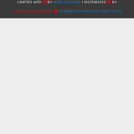
CRAFTED WITH
BY
TEMPLATESYARD
| DISTRIBUTED
BY
TEMPLATES2909MMXXII
ESTABLISHED AND EXIST SINCE 2013