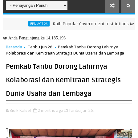
Raih Popular Government Institutions Award 202
BPN AGT 26
n KUA-PPAS 2026, Perkuat Arah Pembangunan Tanah Bumbu
Anda
Pengunjung ke 14.185.196
Beranda
Tanbu Jun 26
Pemkab Tanbu Dorong Lahirnya
Kolaborasi dan Kemitraan Strategis Dunia Usaha dan Lembaga
Pemkab Tanbu Dorong Lahirnya
Kolaborasi dan Kemitraan Strategis
Dunia Usaha dan Lembaga
Bidik Kalsel
2 months ago
Tanbu Jun 26,
T
a