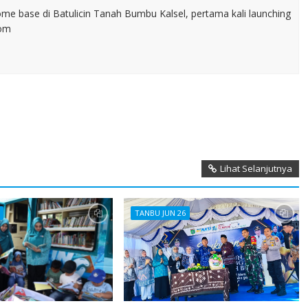
home base di Batulicin Tanah Bumbu Kalsel, pertama kali launching
com
Lihat Selanjutnya
TANBU JUN 26