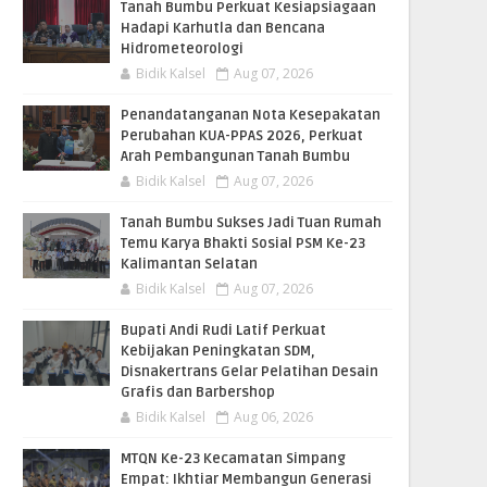
Tanah Bumbu Perkuat Kesiapsiagaan
Hadapi Karhutla dan Bencana
Hidrometeorologi
Bidik Kalsel
Aug 07, 2026
Penandatanganan Nota Kesepakatan
Perubahan KUA-PPAS 2026, Perkuat
Arah Pembangunan Tanah Bumbu
Bidik Kalsel
Aug 07, 2026
Tanah Bumbu Sukses Jadi Tuan Rumah
Temu Karya Bhakti Sosial PSM Ke-23
Kalimantan Selatan
Bidik Kalsel
Aug 07, 2026
Bupati Andi Rudi Latif Perkuat
Kebijakan Peningkatan SDM,
Disnakertrans Gelar Pelatihan Desain
Grafis dan Barbershop
Bidik Kalsel
Aug 06, 2026
MTQN Ke-23 Kecamatan Simpang
Empat: Ikhtiar Membangun Generasi