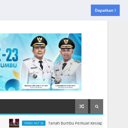
Muka
Tentang
Kontak
Dapatkan !
Tanah Bumbu Perkuat Kesiapsiagaan Hadapi Karh
TANBU AGT 26