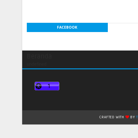
FACEBOOK
Beranda
undefined
CRAFTED WITH
BY