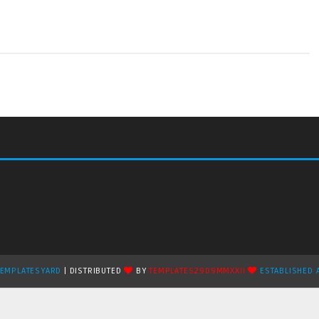
TEMPLATESYARD
| DISTRIBUTED
BY
TEMPLATES2909MMXXII
ESTABLISHED 