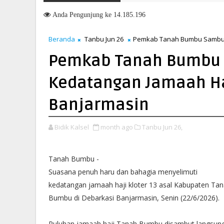
MTQN Ke-23 Kecamatan Simpang Empat: Ikhtiar Membangun Generasi
Anda
Pengunjung ke 14.185.196
Beranda
Tanbu Jun 26
Pemkab Tanah Bumbu Sambut H
Pemkab Tanah Bumbu 
Kedatangan Jamaah Haj
Banjarmasin
Bidik Kalsel
month ago
Tanbu Jun 26,
Tanah Bumbu -
Suasana penuh haru dan bahagia menyelimuti
kedatangan jamaah haji kloter 13 asal Kabupaten Ta
Bumbu di Debarkasi Banjarmasin, Senin (22/6/2026).
Puluhan jamaah haji Tanah Bumbu disambut langsun