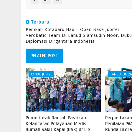
Terbaru
‎Pemkab Kotabaru Hadiri Open Base Jupiter
Aerobatic Team Di Lanud Sjamsudin Noor, Duk
Diplomasi Dirgantara Indonesia
RELATED POST
TANBU JUN 26
TANBU JUN 26
Pemerintah Daerah Pastikan
Perpustakaa
Kelancaran Pelayanan Medis
Penilaian PA
Rumah Sakit Kapal (RSK) dr Lie
Bunda Liter