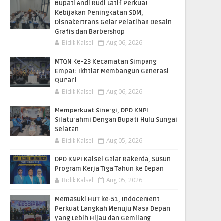
Bupati Andi Rudi Latif Perkuat
Kebijakan Peningkatan SDM,
Disnakertrans Gelar Pelatihan Desain
Grafis dan Barbershop
Bidik Kalsel
Aug 06, 2026
MTQN Ke-23 Kecamatan Simpang
Empat: Ikhtiar Membangun Generasi
Qur’ani
Bidik Kalsel
Aug 06, 2026
Memperkuat Sinergi, DPD KNPI
Silaturahmi Dengan Bupati Hulu Sungai
Selatan
Bidik Kalsel
Aug 05, 2026
DPD KNPI Kalsel Gelar Rakerda, Susun
Program Kerja Tiga Tahun ke Depan
Bidik Kalsel
Aug 05, 2026
Memasuki HUT ke-51, Indocement
Perkuat Langkah Menuju Masa Depan
yang Lebih Hijau dan Gemilang