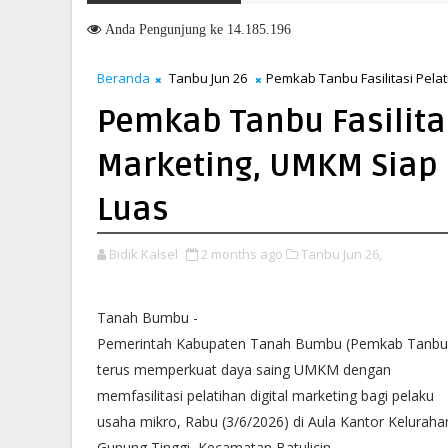
Anda
Pengunjung ke 14.185.196
Beranda
Tanbu Jun 26
Pemkab Tanbu Fasilitasi Pela
Pemkab Tanbu Fasilitas
Marketing, UMKM Siap
Luas
Bidik Kalsel
2 months ago
Tanbu Jun 26,
Tanah Bumbu -
Pemerintah Kabupaten Tanah Bumbu (Pemkab Tanbu
terus memperkuat daya saing UMKM dengan
memfasilitasi pelatihan digital marketing bagi pelaku
usaha mikro, Rabu (3/6/2026) di Aula Kantor Keluraha
Gunung Tinggi, Kecamatan Batulicin.