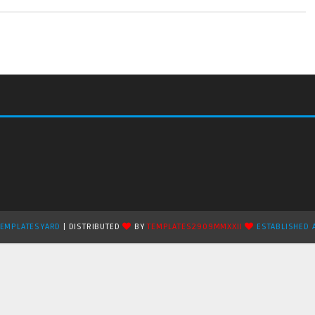
TEMPLATESYARD
| DISTRIBUTED
BY
TEMPLATES2909MMXXII
ESTABLISHED 