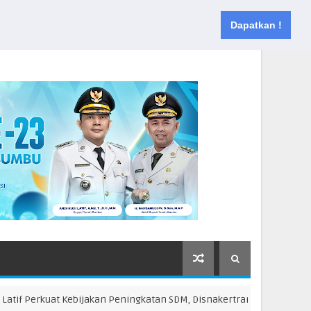
Muka
Tentang
Kontak
Dapatkan !
 Perkuat Kebijakan Peningkatan SDM, Disnakertrans Gelar Pelatihan D