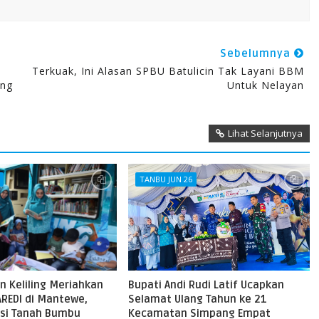
Sebelumnya
Terkuak, Ini Alasan SPBU Batulicin Tak Layani BBM
ung
Untuk Nelayan
Lihat Selanjutnya
TANBU JUN 26
n Keliling Meriahkan
Bupati Andi Rudi Latif Ucapkan
AREDI di Mantewe,
Selamat Ulang Tahun ke 21
asi Tanah Bumbu
Kecamatan Simpang Empat