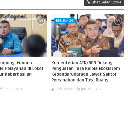
Lihat Selanjutnya
BPN JUN 26
ampung, Wamen
Kementerian ATR/BPN Dukung
N: Pelayanan di Loket
Penguatan Tata Kelola Ekosistem
kur Keberhasilan
Kebandarudaraan Lewat Sektor
Pertanahan dan Tata Ruang
Jun 30, 2026
Bidik Kalsel
Jun 30, 2026