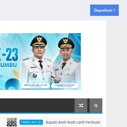
Muka
Tentang
Kontak
Dapatkan !
Bupati Andi Rudi Latif Perkuat Kebijakan Peningka
TANBU AGT 26