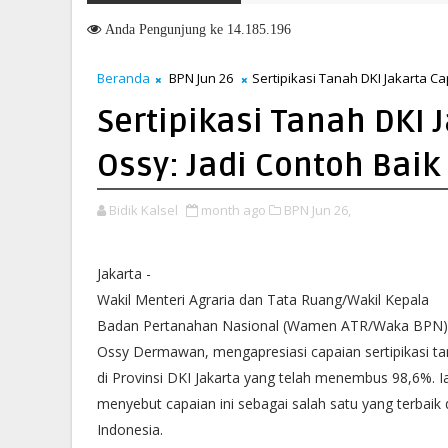
suki HUT ke-51, Indocement Perkuat Langkah Menuju Masa Depan ya
Anda
Pengunjung ke 14.185.196
Beranda
BPN Jun 26
Sertipikasi Tanah DKI Jakarta C
Sertipikasi Tanah DKI
Ossy: Jadi Contoh Baik
Bidik Kalsel
month ago
BPN Jun 26,
Jakarta -
Wakil Menteri Agraria dan Tata Ruang/Wakil Kepala
Badan Pertanahan Nasional (Wamen ATR/Waka BPN)
Ossy Dermawan, mengapresiasi capaian sertipikasi t
di Provinsi DKI Jakarta yang telah menembus 98,6%. I
menyebut capaian ini sebagai salah satu yang terbaik 
Indonesia.