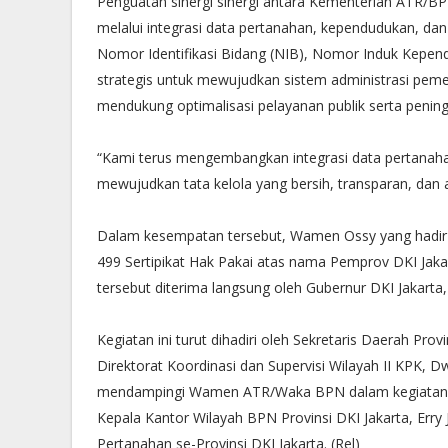
Penguatan sinergi sinergi antara Kementerian ATR/BP
melalui integrasi data pertanahan, kependudukan, d
Nomor Identifikasi Bidang (NIB), Nomor Induk Kepen
strategis untuk mewujudkan sistem administrasi pemeri
mendukung optimalisasi pelayanan publik serta penin
“Kami terus mengembangkan integrasi data pertanaha
mewujudkan tata kelola yang bersih, transparan, d
Dalam kesempatan tersebut, Wamen Ossy yang hadir
499 Sertipikat Hak Pakai atas nama Pemprov DKI Jakart
tersebut diterima langsung oleh Gubernur DKI Jakar
Kegiatan ini turut dihadiri oleh Sekretaris Daerah Pr
Direktorat Koordinasi dan Supervisi Wilayah II KPK, Dw
mendampingi Wamen ATR/Waka BPN dalam kegiatan in
Kepala Kantor Wilayah BPN Provinsi DKI Jakarta, Erry J
Pertanahan se-Provinsi DKI Jakarta. (Rel)