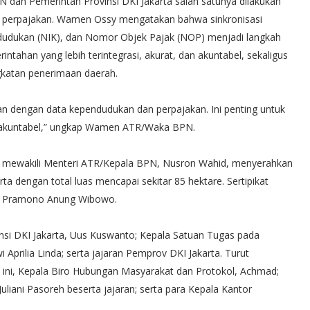
N dan Pemerintah Provinsi DKI Jakarta salah satunya dilakukan
an perpajakan. Wamen Ossy mengatakan bahwa sinkronisasi
dudukan (NIK), dan Nomor Objek Pajak (NOP) menjadi langkah
ntahan yang lebih terintegrasi, akurat, dan akuntabel, sekaligus
gkatan penerimaan daerah.
n dengan data kependudukan dan perpajakan. Ini penting untuk
an akuntabel,” ungkap Wamen ATR/Waka BPN.
 mewakili Menteri ATR/Kepala BPN, Nusron Wahid, menyerahkan
a dengan total luas mencapai sekitar 85 hektare. Sertipikat
ta, Pramono Anung Wibowo.
ovinsi DKI Jakarta, Uus Kuswanto; Kepala Satuan Tugas pada
i Aprilia Linda; serta jajaran Pemprov DKI Jakarta. Turut
i, Kepala Biro Hubungan Masyarakat dan Protokol, Achmad;
uliani Pasoreh beserta jajaran; serta para Kepala Kantor