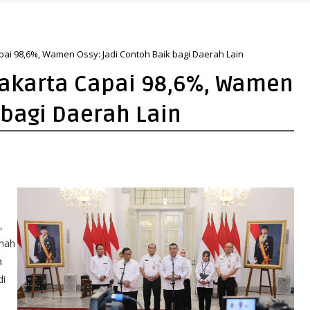
ng Lebih Hijau dan Gemilang
apai 98,6%, Wamen Ossy: Jadi Contoh Baik bagi Daerah Lain
 Jakarta Capai 98,6%, Wamen
 bagi Daerah Lain
,
anah
a
di