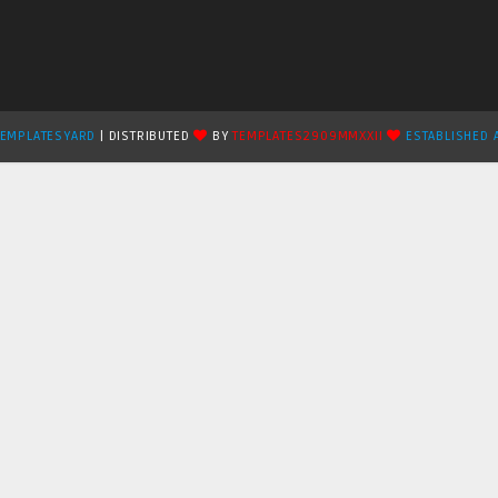
TEMPLATESYARD
| DISTRIBUTED
BY
TEMPLATES2909MMXXII
ESTABLISHED 