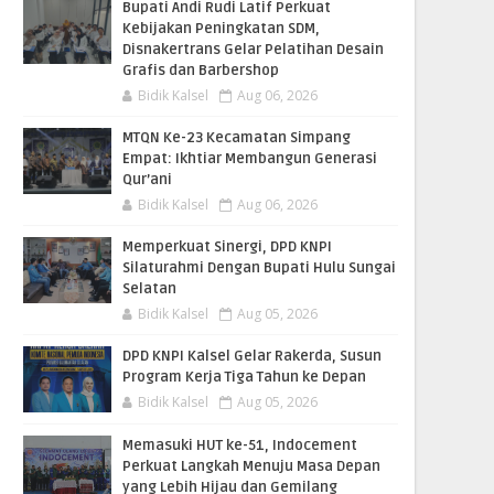
Bupati Andi Rudi Latif Perkuat
Kebijakan Peningkatan SDM,
Disnakertrans Gelar Pelatihan Desain
Grafis dan Barbershop
Bidik Kalsel
Aug 06, 2026
MTQN Ke-23 Kecamatan Simpang
Empat: Ikhtiar Membangun Generasi
Qur’ani
Bidik Kalsel
Aug 06, 2026
Memperkuat Sinergi, DPD KNPI
Silaturahmi Dengan Bupati Hulu Sungai
Selatan
Bidik Kalsel
Aug 05, 2026
DPD KNPI Kalsel Gelar Rakerda, Susun
Program Kerja Tiga Tahun ke Depan
Bidik Kalsel
Aug 05, 2026
Memasuki HUT ke-51, Indocement
Perkuat Langkah Menuju Masa Depan
yang Lebih Hijau dan Gemilang