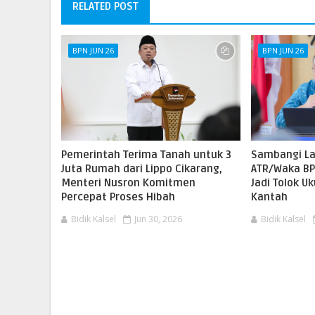
RELATED POST
BPN JUN 26
BPN JUN 26
Pemerintah Terima Tanah untuk 3
Sambangi L
Juta Rumah dari Lippo Cikarang,
ATR/Waka BP
Menteri Nusron Komitmen
Jadi Tolok U
Percepat Proses Hibah
Kantah
Bidik Kalsel
Jun 30, 2026
Bidik Kalsel