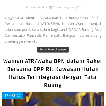
Bidik Kalsel
2 months ago
0
Yogyakarta –Menteri Agraria dan Tata Ruang/Kepala Badan
Pertanahan Nasional (ATR/BPN), Nusron Wahid, menjadi
salah satu pembicara dalam kegiatan KOPDAR Bareng Mas
Dar bertajuk Pancasila Pemersatu Bangsa Indonesia yang
diselenggarakan ol...
Baca Selengkapnya
Wamen ATR/Waka BPN dalam Raker
Bersama DPR RI: Kawasan Hutan
Harus Terintegrasi dengan Tata
Ruang
BPN JUN 26