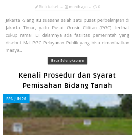
Bidik Kalsel
month ago
0
​Jakarta -Siang itu suasana salah satu pusat perbelanjaan di
Jakarta Timur, yaitu Pusat Grosir Cililitan (PGC) terlihat
cukup ramai. Di dalamnya ada fasilitas pemerintah yang
disebut Mal PGC Pelayanan Publik yang bisa dimanfaatkan
masya...
Baca Selengkapnya
Kenali Prosedur dan Syarat
Pemisahan Bidang Tanah
BPN JUN 26