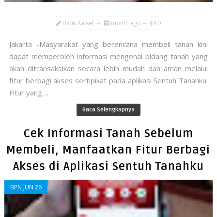
Bidik Kalsel
month ago
0
Jakarta -Masyarakat yang berencana membeli tanah kini
dapat memperoleh informasi mengenai bidang tanah yang
akan ditransaksikan secara lebih mudah dan aman melalui
fitur berbagi akses sertipikat pada aplikasi Sentuh Tanahku.
Fitur yang ...
Baca Selengkapnya
Cek Informasi Tanah Sebelum
Membeli, Manfaatkan Fitur Berbagi
Akses di Aplikasi Sentuh Tanahku
BPN JUN 26