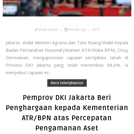
Bidik Kalsel
month ago
0
Jakarta -Wakil Menteri Agraria dan Tata Ruang/Wakil Kepala
Badan Pertanahan Nasional (Wamen ATR/Waka BPN), Ossy
Dermawan, mengapresiasi capaian sertipikasi tanah di
Provinsi DKI Jakarta yang telah menembus 98,6%. Ia
menyebut capaian ini...
Baca Selengkapnya
Pemprov DKI Jakarta Beri
Penghargaan kepada Kementerian
ATR/BPN atas Percepatan
Pengamanan Aset