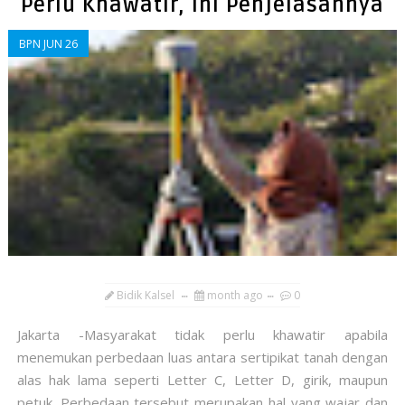
Perlu Khawatir, Ini Penjelasannya
BPN JUN 26
Bidik Kalsel
month ago
0
Jakarta -Masyarakat tidak perlu khawatir apabila
menemukan perbedaan luas antara sertipikat tanah dengan
alas hak lama seperti Letter C, Letter D, girik, maupun
petuk. Perbedaan tersebut merupakan hal yang wajar dan