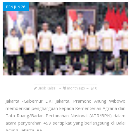
BPN JUN 26
Bidik Kalsel
month ago
0
​Jakarta -Gubernur DKI Jakarta, Pramono Anung Wibowo
memberikan penghargaan kepada Kementerian Agraria dan
Tata Ruang/Badan Pertanahan Nasional (ATR/BPN) dalam
acara penyerahan 499 sertipikat yang berlangsung di Balai
Agung, Jakarta, Ra...