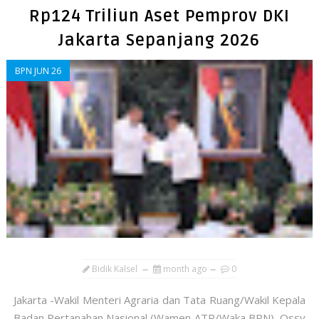
Rp124 Triliun Aset Pemprov DKI
Jakarta Sepanjang 2026
BPN JUN 26
Bidik Kalsel
month ago
0
Jakarta -Wakil Menteri Agraria dan Tata Ruang/Wakil Kepala
Badan Pertanahan Nasional (Wamen ATR/Waka BPN), Ossy