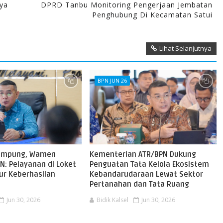
ya
DPRD Tanbu Monitoring Pengerjaan Jembatan
Penghubung Di Kecamatan Satui
Lihat Selanjutnya
BPN JUN 26
ampung, Wamen
Kementerian ATR/BPN Dukung
N: Pelayanan di Loket
Penguatan Tata Kelola Ekosistem
kur Keberhasilan
Kebandarudaraan Lewat Sektor
Pertanahan dan Tata Ruang
Jun 30, 2026
Bidik Kalsel
Jun 30, 2026