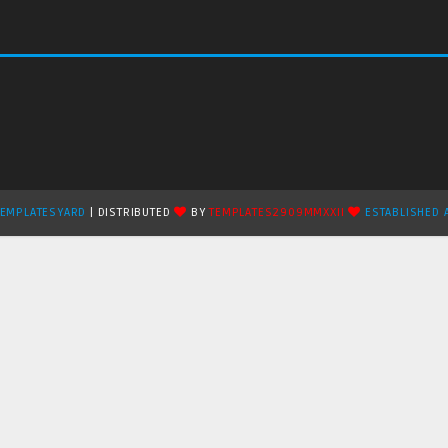
TEMPLATESYARD
| DISTRIBUTED
BY
TEMPLATES2909MMXXII
ESTABLISHED 