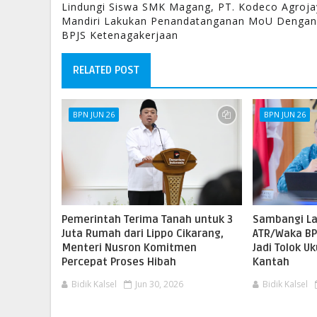
Lindungi Siswa SMK Magang, PT. Kodeco Agroja
Mandiri Lakukan Penandatanganan MoU Dengan
BPJS Ketenagakerjaan
RELATED POST
BPN JUN 26
BPN JUN 26
Pemerintah Terima Tanah untuk 3
Sambangi L
Juta Rumah dari Lippo Cikarang,
ATR/Waka BP
Menteri Nusron Komitmen
Jadi Tolok U
Percepat Proses Hibah
Kantah
Bidik Kalsel
Jun 30, 2026
Bidik Kalsel