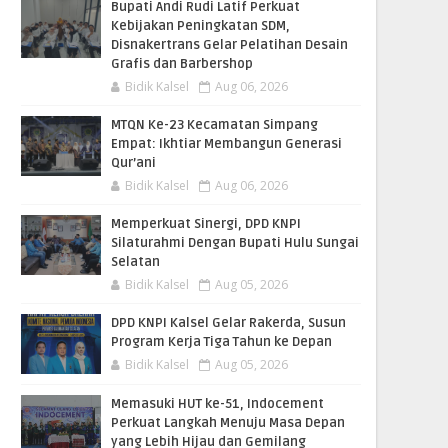
Bupati Andi Rudi Latif Perkuat
Kebijakan Peningkatan SDM,
Disnakertrans Gelar Pelatihan Desain
Grafis dan Barbershop
Bidik Kalsel
Aug 06, 2026
MTQN Ke-23 Kecamatan Simpang
Empat: Ikhtiar Membangun Generasi
Qur’ani
Bidik Kalsel
Aug 06, 2026
Memperkuat Sinergi, DPD KNPI
Silaturahmi Dengan Bupati Hulu Sungai
Selatan
Bidik Kalsel
Aug 05, 2026
DPD KNPI Kalsel Gelar Rakerda, Susun
Program Kerja Tiga Tahun ke Depan
Bidik Kalsel
Aug 05, 2026
Memasuki HUT ke-51, Indocement
Perkuat Langkah Menuju Masa Depan
yang Lebih Hijau dan Gemilang