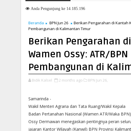
Memasuki HUT ke-51, Indocement Perkuat Langkah Menuju Masa De
Anda
Pengunjung ke 14.185.196
Beranda
BPN Jun 26
Berikan Pengarahan di Kantah 
Pembangunan di Kalimantan Timur
Berikan Pengarahan d
Wamen Ossy: ATR/BPN H
Pembangunan di Kali
Bidik Kalsel
2 months ago
BPN Jun 26,
Samarinda -
Wakil Menteri Agraria dan Tata Ruang/Wakil Kepala
Badan Pertanahan Nasional (Wamen ATR/Waka BPN)
Ossy Dermawan menegaskan pentingnya peran selur
jajaran Kantor Wilayah (Kanwil) BPN Provinsi Kaliman