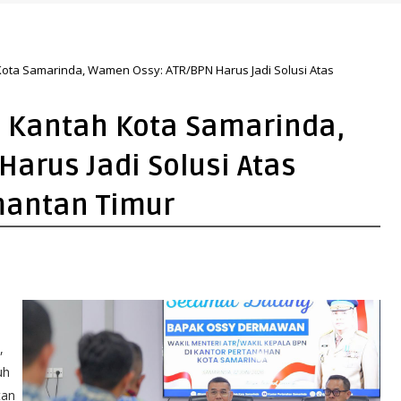
pan yang Lebih Hijau dan Gemilang
Kota Samarinda, Wamen Ossy: ATR/BPN Harus Jadi Solusi Atas
i Kantah Kota Samarinda,
arus Jadi Solusi Atas
mantan Timur
,
uh
tan