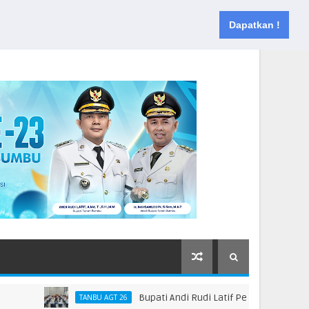
Muka
Tentang
Kontak
Dapatkan !
Bupati Andi Rudi Latif Perkuat Kebijakan P
TANBU AGT 26