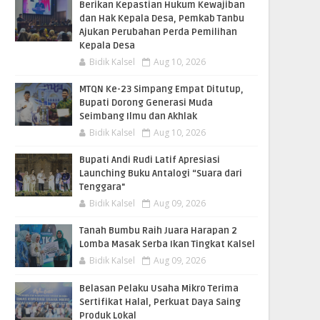
Berikan Kepastian Hukum Kewajiban
dan Hak Kepala Desa, Pemkab Tanbu
Ajukan Perubahan Perda Pemilihan
Kepala Desa
Bidik Kalsel
Aug 10, 2026
MTQN Ke-23 Simpang Empat Ditutup,
Bupati Dorong Generasi Muda
Seimbang Ilmu dan Akhlak
Bidik Kalsel
Aug 10, 2026
Bupati Andi Rudi Latif Apresiasi
Launching Buku Antalogi “Suara dari
Tenggara"
Bidik Kalsel
Aug 09, 2026
Tanah Bumbu Raih Juara Harapan 2
Lomba Masak Serba Ikan Tingkat Kalsel
Bidik Kalsel
Aug 09, 2026
Belasan Pelaku Usaha Mikro Terima
Sertifikat Halal, Perkuat Daya Saing
Produk Lokal