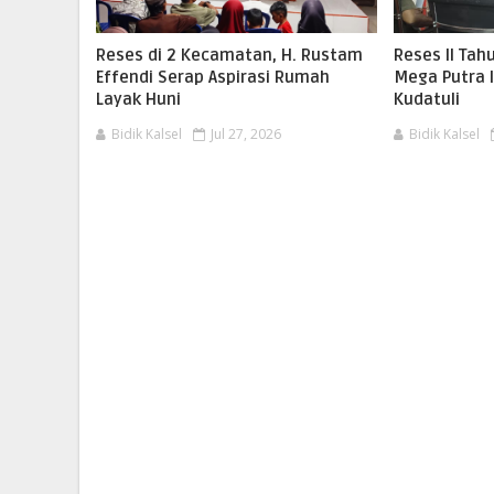
Reses di 2 Kecamatan, H. Rustam
Reses II Ta
Effendi Serap Aspirasi Rumah
Mega Putra 
Layak Huni
Kudatuli
Bidik Kalsel
Jul 27, 2026
Bidik Kalsel