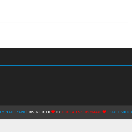
TEMPLATESYARD
| DISTRIBUTED
BY
TEMPLATES2909MMXXII
ESTABLISHED 