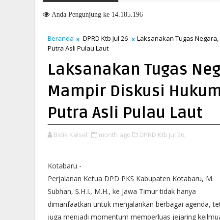
o Terima Sertifikat Halal, Perkuat Daya Saing Produk Lokal
Anda
Pengunjung ke 14.185.196
Beranda
DPRD Ktb Jul 26
Laksanakan Tugas Negara,
Putra Asli Pulau Laut
Laksanakan Tugas Neg
Mampir Diskusi Hukum
Putra Asli Pulau Laut
Bidik Kalsel
month ago
DPRD Ktb Jul 26,
Kotabaru -
Perjalanan Ketua DPD PKS Kabupaten Kotabaru, M.
Subhan, S.H.I., M.H., ke Jawa Timur tidak hanya
dimanfaatkan untuk menjalankan berbagai agenda, te
juga menjadi momentum memperluas jejaring keilmu