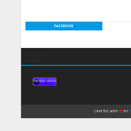
FACEBOOK
Beranda
undefined
CRAFTED WITH
BY