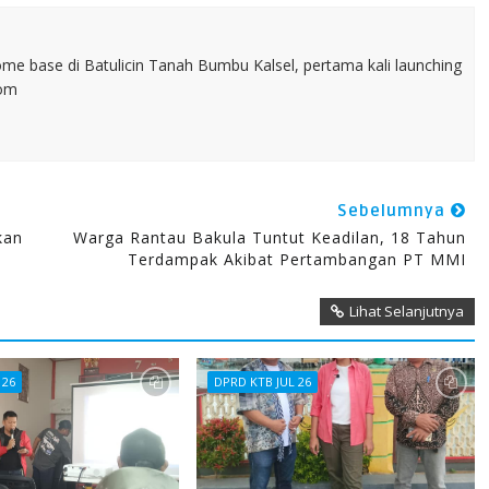
home base di Batulicin Tanah Bumbu Kalsel, pertama kali launching
com
Sebelumnya
kan
Warga Rantau Bakula Tuntut Keadilan, 18 Tahun
Terdampak Akibat Pertambangan PT MMI
Lihat Selanjutnya
 26
DPRD KTB JUL 26