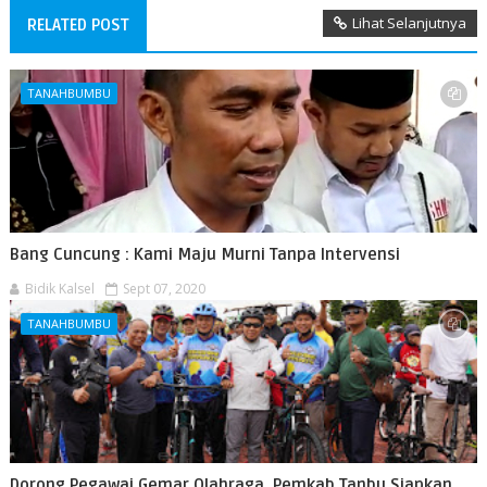
Lihat Selanjutnya
RELATED POST
TANAHBUMBU
Bang Cuncung : Kami Maju Murni Tanpa Intervensi
Bidik Kalsel
Sept 07, 2020
TANAHBUMBU
Dorong Pegawai Gemar Olahraga, Pemkab Tanbu Siapkan