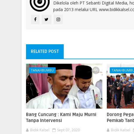
Dikelola oleh PT Sebanti Digital Media, 
pada 2013 melalui URL www.bidikkalsel.
RELATED POST
TANAHBUMBU
TANAHBUMB
Bang Cuncung : Kami Maju Murni
Dorong Pega
Tanpa Intervensi
Pemkab Tanb
Bidik Kalsel
Sept 07, 2020
Bidik Kalsel