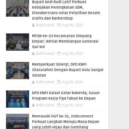
Bupati Andi Rudi Latif Perkuat
Kebijakan Peningkatan SDM,
Disnakertrans Gelar Pelatihan Desain
Grafis dan Barbershop
Bidik Kalsel
Aug 06, 2026
MTQN Ke-23 Kecamatan Simpang
Empat: Ikhtiar Membangun Generasi
Qur’ani
Bidik Kalsel
Aug 06, 2026
Memperkuat Sinergi, DPD KNPI
Silaturahmi Dengan Bupati Hulu Sungai
Selatan
Bidik Kalsel
Aug 05, 2026
DPD KNPI Kalsel Gelar Rakerda, Susun
Program Kerja Tiga Tahun ke Depan
Bidik Kalsel
Aug 05, 2026
Memasuki HUT ke-51, Indocement
Perkuat Langkah Menuju Masa Depan
yang Lebih Hijau dan Gemilang