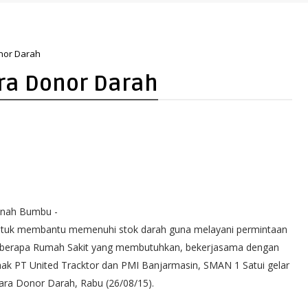
pan yang Lebih Hijau dan Gemilang
nor Darah
ara Donor Darah
nah Bumbu -
tuk membantu memenuhi stok darah guna melayani permintaan
berapa Rumah Sakit yang membutuhkan, bekerjasama dengan
hak PT United Tracktor dan PMI Banjarmasin, SMAN 1 Satui gelar
ara Donor Darah, Rabu (26/08/15).