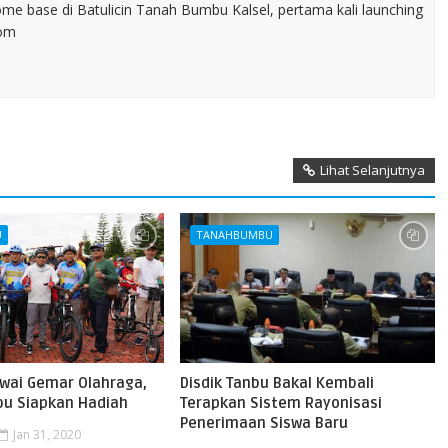
home base di Batulicin Tanah Bumbu Kalsel, pertama kali launching
com
Lihat Selanjutnya
U
TANAHBUMBU
wai Gemar Olahraga,
Disdik Tanbu Bakal Kembali
u Siapkan Hadiah
Terapkan Sistem Rayonisasi
Penerimaan Siswa Baru
Jan 31, 2020