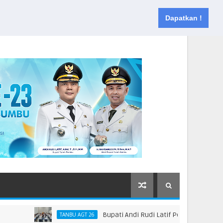
Muka
Tentang
Kontak
Dapatkan !
Bupati Andi Rudi Latif Perkuat Kebijakan P
TANBU AGT 26