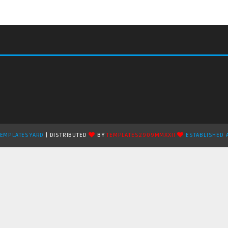
TEMPLATESYARD
| DISTRIBUTED
BY
TEMPLATES2909MMXXII
ESTABLISHED 