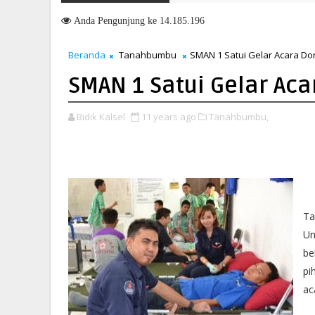
Memasuki HUT ke-51, Indocement Perkuat Langkah Menuju Masa De
Anda
Pengunjung ke 14.185.196
Beranda
Tanahbumbu
SMAN 1 Satui Gelar Acara Do
SMAN 1 Satui Gelar Ac
Bidik Kalsel
11 years ago
Tanahbumbu,
Ta
Un
be
pi
ac