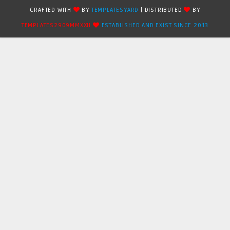
CRAFTED WITH
BY
TEMPLATESYARD
| DISTRIBUTED
BY
TEMPLATES2909MMXXII
ESTABLISHED AND EXIST SINCE 2013