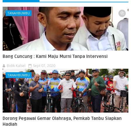
TANAHBUMBU
Bang Cuncung : Kami Maju Murni Tanpa Intervensi
Bidik Kalsel
Sept 07, 2020
TANAHBUMBU
Dorong Pegawai Gemar Olahraga, Pemkab Tanbu Siapkan
Hadiah