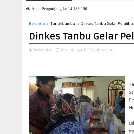
Anda
Pengunjung ke 14.185.196
Beranda
Tanahbumbu
Dinkes Tanbu Gelar Pelatiha
Dinkes Tanbu Gelar Pel
Bidik Kalsel
10 years ago
Tanahbumbu,
Ta
Se
Pe
Ho
Di
me