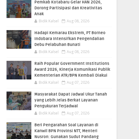
Pemkab Kotabaru Gelar HAN 2026,
Dorong Partisipasi dan Kreativitas
Anak
Bidik Kalsel
Aug 08, 2026
​Hadapi Kemarau Ekstrem, PT Borneo
Indobara Intensifkan Pengendalian
Debu Pelabuhan Bunati
Bidik Kalsel
Aug 08, 2026
Raih Popular Government Institutions
Award 2026, Kinerja Komunikasi Publik
Kementerian ATR/BPN Kembali Diakui
Bidik Kalsel
Aug 07, 2026
Masyarakat Dapat Jadwal Ukur Tanah
yang Lebih Jelas Berkat Layanan
Pengukuran Terjadwal
Bidik Kalsel
Aug 07, 2026
Beri Pengarahan Soal Layanan di
Kanwil BPN Provinsi NTT, Menteri
Nusron: Gunakan Sudut Pandang