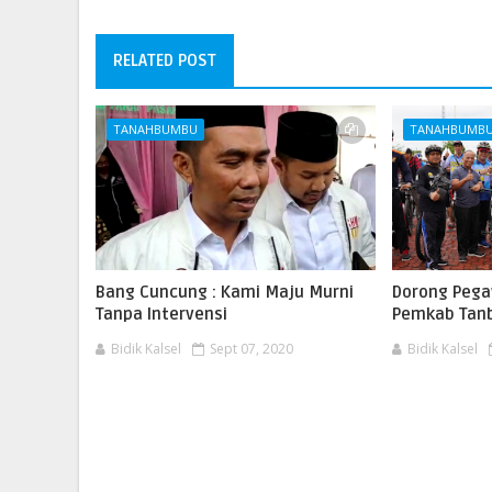
RELATED POST
TANAHBUMBU
TANAHBUMB
Bang Cuncung : Kami Maju Murni
Dorong Pega
Tanpa Intervensi
Pemkab Tanb
Bidik Kalsel
Sept 07, 2020
Bidik Kalsel