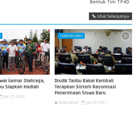
Bentuk Tim TP4D
Lihat Selanjutnya
U
TANAHBUMBU
wai Gemar Olahraga,
Disdik Tanbu Bakal Kembali
u Siapkan Hadiah
Terapkan Sistem Rayonisasi
Penerimaan Siswa Baru
Jan 31, 2020
Bidik Kalsel
Jan 30, 2017