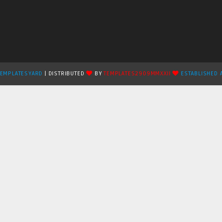
TEMPLATESYARD
| DISTRIBUTED
BY
TEMPLATES2909MMXXII
ESTABLISHED 