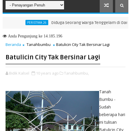
Diduga Seorang Warga Tenggelam di Danau Man
PERISTIWA 26
rong Generasi Muda Seimbang Ilmu dan Akhlak
Anda
Pengunjung ke 14.185.196
Beranda
Tanahbumbu
Batulicin City Tak Bersinar Lagi
Batulicin City Tak Bersinar Lagi
Bidik Kalsel
10 years ago
Tanahbumbu,
Tanah
Bumbu -
Sudah
beberapa hari
ini tulisan
Batulicin City