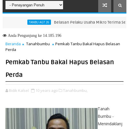
Belasan Pelaku Usaha Mikro Terima Sertifikat 
TANBU AGT 26
6, Kinerja Komunikasi Publik Kementerian ATR/BPN Kembali Diakui
Anda
Pengunjung ke 14.185.196
Beranda
Tanahbumbu
Pemkab Tanbu Bakal Hapus Belasan
Perda
Pemkab Tanbu Bakal Hapus Belasan
Perda
Bidik Kalsel
10 years ago
Tanahbumbu,
Tanah
Bumbu -
Menindaklanj