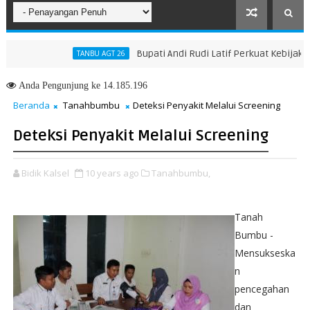
Bupati Andi Rudi Latif Perkuat Kebijakan Pe
TANBU AGT 26
ah Menuju Masa Depan yang Lebih Hijau dan Gemilang
Anda
Pengunjung ke 14.185.196
Beranda
Tanahbumbu
Deteksi Penyakit Melalui Screening
Deteksi Penyakit Melalui Screening
Bidik Kalsel
10 years ago
Tanahbumbu,
Tanah
Bumbu -
Mensukseska
n
pencegahan
dan