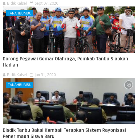
Bidik Kalsel
Sept 07, 2020
TANAHBUMBU
Dorong Pegawai Gemar Olahraga, Pemkab Tanbu Siapkan
Hadiah
Bidik Kalsel
Jan 31, 2020
TANAHBUMBU
Disdik Tanbu Bakal Kembali Terapkan Sistem Rayonisasi
Penerimaan Siswa Baru