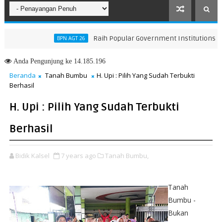
Raih Popular Government Institutions Award 
BPN AGT 26
ahan KUA-PPAS 2026, Perkuat Arah Pembangunan Tanah Bumbu
Anda
Pengunjung ke 14.185.196
Beranda
Tanah Bumbu
H. Upi : Pilih Yang Sudah Terbukti
Berhasil
H. Upi : Pilih Yang Sudah Terbukti
Berhasil
Bidik Kalsel
7 years ago
Tanah Bumbu,
Tanah
Bumbu -
Bukan