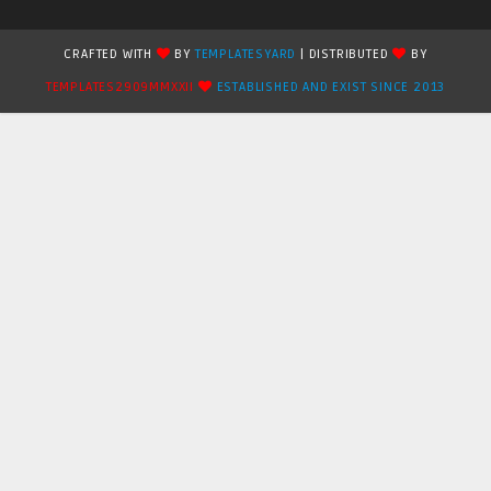
CRAFTED WITH
BY
TEMPLATESYARD
| DISTRIBUTED
BY
TEMPLATES2909MMXXII
ESTABLISHED AND EXIST SINCE 2013