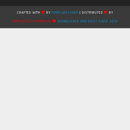
CRAFTED WITH
BY
TEMPLATESYARD
| DISTRIBUTED
BY
TEMPLATES2909MMXXII
ESTABLISHED AND EXIST SINCE 2013