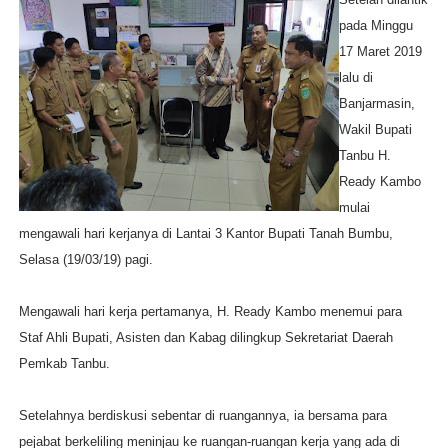
pada Minggu
17 Maret 2019
lalu di
Banjarmasin,
Wakil Bupati
Tanbu H.
Ready Kambo
mulai
mengawali hari kerjanya di Lantai 3 Kantor Bupati Tanah Bumbu,
Selasa (19/03/19) pagi.
Mengawali hari kerja pertamanya, H. Ready Kambo menemui para
Staf Ahli Bupati, Asisten dan Kabag dilingkup Sekretariat Daerah
Pemkab Tanbu.
Setelahnya berdiskusi sebentar di ruangannya, ia bersama para
pejabat berkeliling meninjau ke ruangan-ruangan kerja yang ada di