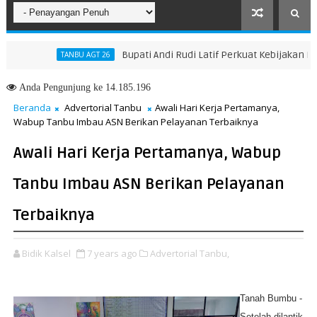
Bupati Andi Rudi Latif Perkuat Kebijakan Penin
TANBU AGT 26
Menuju Masa Depan yang Lebih Hijau dan Gemilang
Anda
Pengunjung ke 14.185.196
Beranda
Advertorial Tanbu
Awali Hari Kerja Pertamanya,
Wabup Tanbu Imbau ASN Berikan Pelayanan Terbaiknya
Awali Hari Kerja Pertamanya, Wabup
Tanbu Imbau ASN Berikan Pelayanan
Terbaiknya
Bidik Kalsel
7 years ago
Advertorial Tanbu,
Tanah Bumbu -
Setelah dilantik