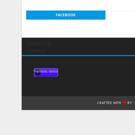
FACEBOOK
Beranda
undefined
CRAFTED WITH
BY