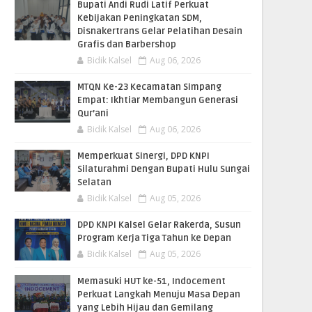
Bupati Andi Rudi Latif Perkuat
Kebijakan Peningkatan SDM,
Disnakertrans Gelar Pelatihan Desain
Grafis dan Barbershop
Bidik Kalsel
Aug 06, 2026
MTQN Ke-23 Kecamatan Simpang
Empat: Ikhtiar Membangun Generasi
Qur’ani
Bidik Kalsel
Aug 06, 2026
Memperkuat Sinergi, DPD KNPI
Silaturahmi Dengan Bupati Hulu Sungai
Selatan
Bidik Kalsel
Aug 05, 2026
DPD KNPI Kalsel Gelar Rakerda, Susun
Program Kerja Tiga Tahun ke Depan
Bidik Kalsel
Aug 05, 2026
Memasuki HUT ke-51, Indocement
Perkuat Langkah Menuju Masa Depan
yang Lebih Hijau dan Gemilang