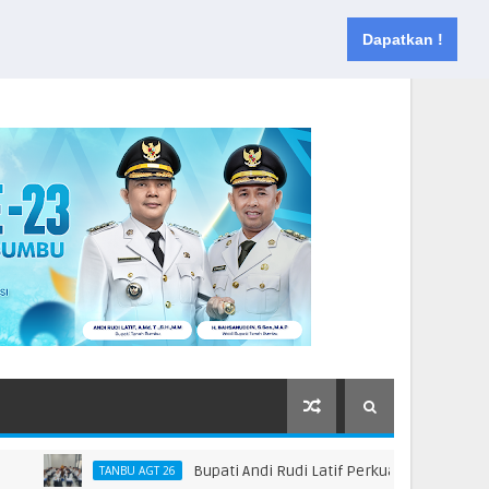
Muka
Tentang
Kontak
Dapatkan !
Bupati Andi Rudi Latif Perkuat Kebijakan Peni
TANBU AGT 26