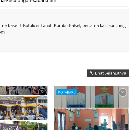
home base di Batulicin Tanah Bumbu Kalsel, pertama kali launching
com
Lihat Selanjutnya
KOTABARU