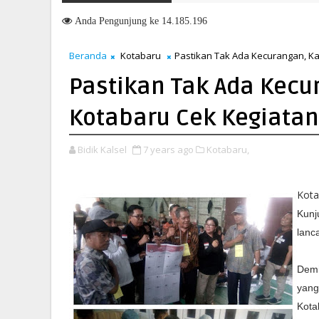
emasuki HUT ke-51, Indocement Perkuat Langkah Menuju Masa Depan
Anda
Pengunjung ke 14.185.196
Beranda
Kotabaru
Pastikan Tak Ada Kecurangan, K
Pastikan Tak Ada Kec
Kotabaru Cek Kegiatan
Bidik Kalsel
7 years ago
Kotabaru,
Kota
Kunj
lanc
Demi
yang
Kota