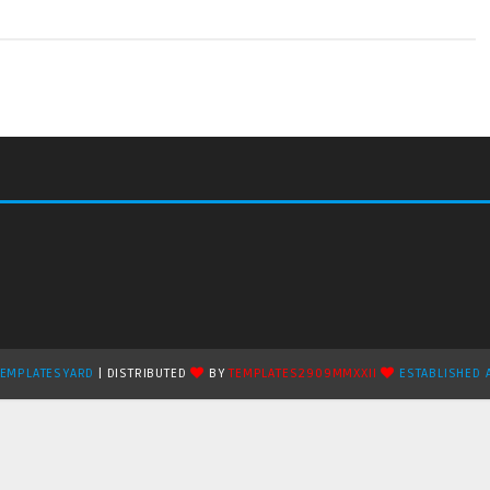
TEMPLATESYARD
| DISTRIBUTED
BY
TEMPLATES2909MMXXII
ESTABLISHED 