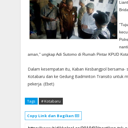
Lian
Brid
"Tuj
kecu
Polr
nant
aman," ungkap Adi Sutomo di Rumah Pintar KPUD Kot
Dalam kesempatan itu, Kaban Kesbangpol bersama- s
Kotabaru dan ke Gedung Badminton Transito untuk men
pekerja. (Ebet)
Tags
# Kotabaru
Copy Link dan Bagikan