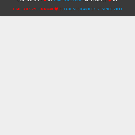
CRAFTED WITH
BY
TEMPLATESYARD
| DISTRIBUTED
BY
TEMPLATES2909MMXXII
ESTABLISHED AND EXIST SINCE 2013