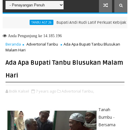
Bupati Andi Rudi Latif Perkuat Kebijakan Pe
TANBU AGT 26
ah Menuju Masa Depan yang Lebih Hijau dan Gemilang
Anda
Pengunjung ke 14.185.196
Beranda
Advertorial Tanbu
Ada Apa Bupati Tanbu Blusukan
Malam Hari
Ada Apa Bupati Tanbu Blusukan Malam
Hari
Bidik Kalsel
7 years ago
Advertorial Tanbu,
Tanah
Bumbu -
Bersama