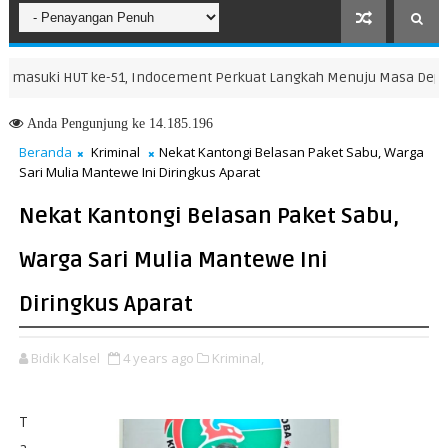
ki HUT ke-51, Indocement Perkuat Langkah Menuju Masa Depan yang
Anda
Pengunjung ke 14.185.196
Beranda
Kriminal
Nekat Kantongi Belasan Paket Sabu, Warga
Sari Mulia Mantewe Ini Diringkus Aparat
Nekat Kantongi Belasan Paket Sabu,
Warga Sari Mulia Mantewe Ini
Diringkus Aparat
Bidik Kalsel
4 years ago
Kriminal,
T
a