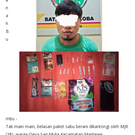
n
a
h
B
u
mbu -
Tak main main, belasan paket sabu berani dikantongi oleh MJR
(28), warga Desa Sari Mulia Kecamatan Mantewe.