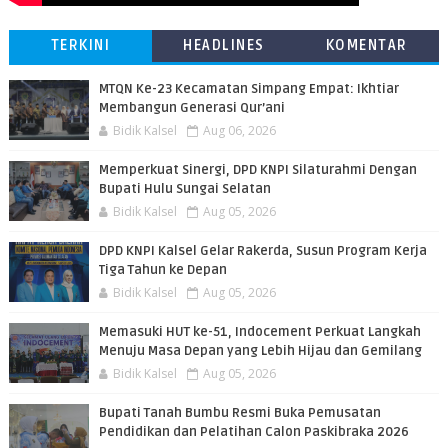
TERKINI
HEADLINES
KOMENTAR
MTQN Ke-23 Kecamatan Simpang Empat: Ikhtiar
Membangun Generasi Qur’ani
Bidik Kalsel
Aug 06, 2026
Memperkuat Sinergi, DPD KNPI Silaturahmi Dengan
Bupati Hulu Sungai Selatan
Bidik Kalsel
Aug 05, 2026
DPD KNPI Kalsel Gelar Rakerda, Susun Program Kerja
Tiga Tahun ke Depan
Bidik Kalsel
Aug 05, 2026
Memasuki HUT ke-51, Indocement Perkuat Langkah
Menuju Masa Depan yang Lebih Hijau dan Gemilang
Bidik Kalsel
Aug 05, 2026
Bupati Tanah Bumbu Resmi Buka Pemusatan
Pendidikan dan Pelatihan Calon Paskibraka 2026