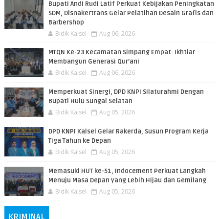
Bupati Andi Rudi Latif Perkuat Kebijakan Peningkatan
SDM, Disnakertrans Gelar Pelatihan Desain Grafis dan
Barbershop
Bidik Kalsel
Aug 06, 2026
MTQN Ke-23 Kecamatan Simpang Empat: Ikhtiar
Membangun Generasi Qur’ani
Bidik Kalsel
Aug 06, 2026
Memperkuat Sinergi, DPD KNPI Silaturahmi Dengan
Bupati Hulu Sungai Selatan
Bidik Kalsel
Aug 05, 2026
DPD KNPI Kalsel Gelar Rakerda, Susun Program Kerja
Tiga Tahun ke Depan
Bidik Kalsel
Aug 05, 2026
Memasuki HUT ke-51, Indocement Perkuat Langkah
Menuju Masa Depan yang Lebih Hijau dan Gemilang
Bidik Kalsel
Aug 05, 2026
KRIMINAL