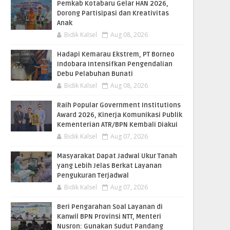
Pemkab Kotabaru Gelar HAN 2026,
Dorong Partisipasi dan Kreativitas
Anak
Bidik Kalsel
Aug 08, 2026
​Hadapi Kemarau Ekstrem, PT Borneo
Indobara Intensifkan Pengendalian
Debu Pelabuhan Bunati
Bidik Kalsel
Aug 08, 2026
Raih Popular Government Institutions
Award 2026, Kinerja Komunikasi Publik
Kementerian ATR/BPN Kembali Diakui
Bidik Kalsel
Aug 07, 2026
Masyarakat Dapat Jadwal Ukur Tanah
yang Lebih Jelas Berkat Layanan
Pengukuran Terjadwal
Bidik Kalsel
Aug 07, 2026
Beri Pengarahan Soal Layanan di
Kanwil BPN Provinsi NTT, Menteri
Nusron: Gunakan Sudut Pandang