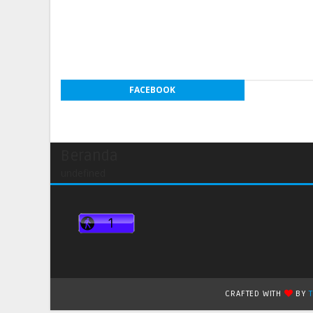
FACEBOOK
Beranda
undefined
CRAFTED WITH
BY