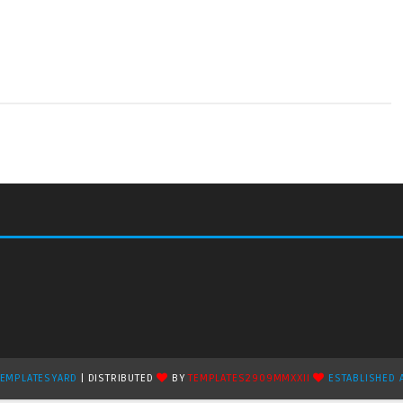
TEMPLATESYARD
| DISTRIBUTED
BY
TEMPLATES2909MMXXII
ESTABLISHED 