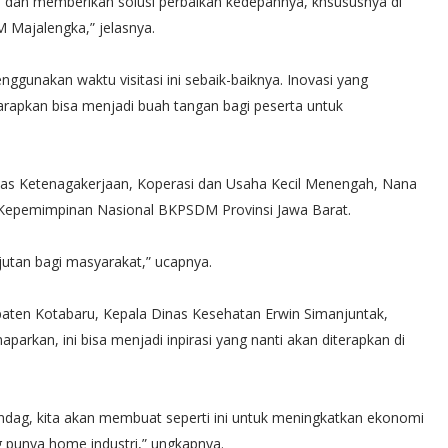
a dan memberikan solusi perbaikan kedepannya, khsususnya di
 Majalengka,” jelasnya.
ggunakan waktu visitasi ini sebaik-baiknya. Inovasi yang
rapkan bisa menjadi buah tangan bagi peserta untuk
inas Ketenagakerjaan, Koperasi dan Usaha Kecil Menengah, Nana
 Kepemimpinan Nasional BKPSDM Provinsi Jawa Barat.
utan bagi masyarakat,” ucapnya.
paten Kotabaru, Kepala Dinas Kesehatan Erwin Simanjuntak,
kan, ini bisa menjadi inpirasi yang nanti akan diterapkan di
indag, kita akan membuat seperti ini untuk meningkatkan ekonomi
punya home industri,” ungkapnya.