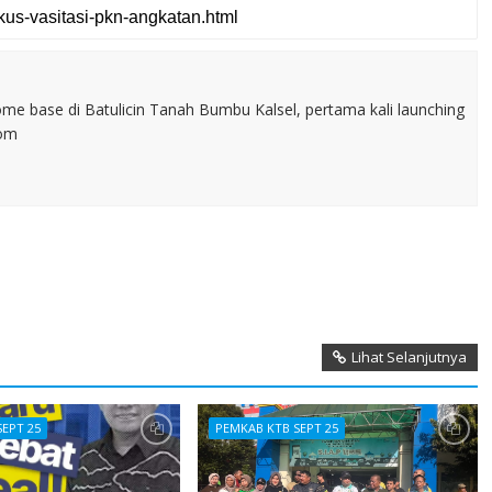
home base di Batulicin Tanah Bumbu Kalsel, pertama kali launching
com
Lihat Selanjutnya
SEPT 25
PEMKAB KTB SEPT 25