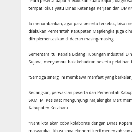
“Para peserta dapat melakukan suatu kajian, diagnos
tempat lokus yaitu Dinas Ketenaga Kerjaan dan UMKM
Ia menambahkan, agar para peserta tersebut, bisa men
dilakukan Pemerintah Kabupaten Majalengka juga diha
diimplementasikan di daerah masing-masing.
Sementara itu, Kepala Bidang Hubungan Industrial D
Sujana, menyambut baik kehadiran peserta pelatihan
“Semoga sinergi ini membawa manfaat yang berkelanj
Sedangkan, perwakilan peserta dari Pemerintah Kabu
SKM, M. Kes saat mengunjungi Majalengka Mart memapar
Kabupaten Kotabaru.
“Nanti kita akan coba kolaborasi dengan Dinas Koper
masyarakat, khususnya ekonomi kecil menengah yang 