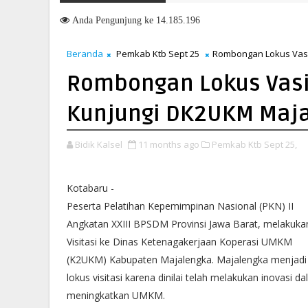
Pengarahan Soal Layanan di Kanwil BPN Provinsi NTT, Menteri Nusro
Anda
Pengunjung ke 14.185.196
Beranda
Pemkab Ktb Sept 25
Rombongan Lokus Vasi
Rombongan Lokus Vasit
Kunjungi DK2UKM Maj
Bidik Kalsel
11 months ago
Pemkab Ktb Sept 25,
Kotabaru -
Peserta Pelatihan Kepemimpinan Nasional (PKN) II
Angkatan XXIII BPSDM Provinsi Jawa Barat, melakuka
Visitasi ke Dinas Ketenagakerjaan Koperasi UMKM
(K2UKM) Kabupaten Majalengka. Majalengka menjadi
lokus visitasi karena dinilai telah melakukan inovasi d
meningkatkan UMKM.