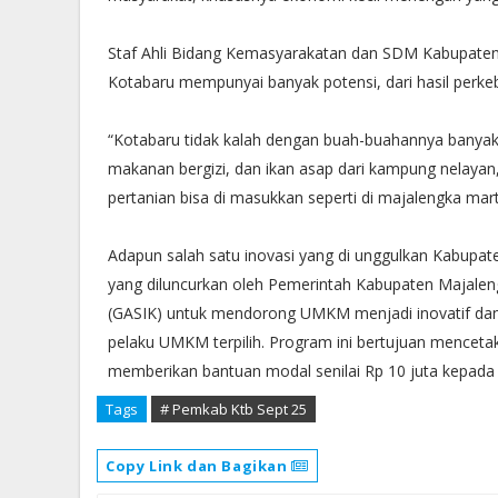
Staf Ahli Bidang Kemasyarakatan dan SDM Kabupate
Kotabaru mempunyai banyak potensi, dari hasil perke
“Kotabaru tidak kalah dengan buah-buahannya banyak 
makanan bergizi, dan ikan asap dari kampung nelay
pertanian bisa di masukkan seperti di majalengka mart
Adapun salah satu inovasi yang di unggulkan Kabupa
yang diluncurkan oleh Pemerintah Kabupaten Majaleng
(GASIK) untuk mendorong UMKM menjadi inovatif dan 
pelaku UMKM terpilih. Program ini bertujuan mence
memberikan bantuan modal senilai Rp 10 juta kepada 2
Tags
# Pemkab Ktb Sept 25
Copy Link dan Bagikan