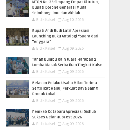
MTQN Ke-23 Simpang Empat Ditutup,
Bupati Dorong Generasi Muda
Seimbang Ilmu dan Akhlak
Bidik Kalsel
Aug 10, 2026
Bupati Andi Rudi Latif Apresiasi
Launching Buku Antalogi “Suara dari
Tenggara"
Bidik Kalsel
Aug 09, 2026
Tanah Bumbu Raih Juara Harapan 2
Lomba Masak Serba Ikan Tingkat Kalsel
Bidik Kalsel
Aug 09, 2026
Belasan Pelaku Usaha Mikro Terima
Sertifikat Halal, Perkuat Daya Saing
Produk Lokal
Bidik Kalsel
Aug 09, 2026
Pemkab Kotabaru Apresiasi Dishub
Sukses Gelar HubFest 2026
Bidik Kalsel
Aug 09, 2026