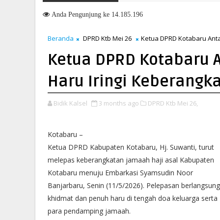
esiasi Dishub Sukses Gelar HubFest 2026
Anda
Pengunjung ke 14.185.196
Beranda
DPRD Ktb Mei 26
Ketua DPRD Kotabaru Anta
Ketua DPRD Kotabaru 
Haru Iringi Keberangk
Bidik Kalsel
3 months ago
DPRD Ktb Mei 26,
Kotabaru –
Ketua DPRD Kabupaten Kotabaru, Hj. Suwanti, turut
melepas keberangkatan jamaah haji asal Kabupaten
Kotabaru menuju Embarkasi Syamsudin Noor
Banjarbaru, Senin (11/5/2026). Pelepasan berlangsung
khidmat dan penuh haru di tengah doa keluarga serta
para pendamping jamaah.