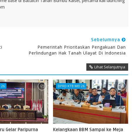
home base di Batulicin Tanah Bumbu Kalsel, pertama kali launching
com
Sebelumnya
ti
Pemerintah Prioritaskan Pengakuan Dan
Perlindungan Hak Tanah Ulayat Di Indonesia
Lihat Selanjutnya
 26
DPRD KTB MEI 26
ru Gelar Paripurna
Kelangkaan BBM Sampai ke Meja