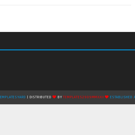
TEMPLATESYARD
| DISTRIBUTED
BY
TEMPLATES2909MMXXII
ESTABLISHED 