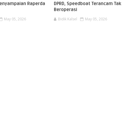
Penyampaian Raperda
DPRD, Speedboat Terancam Tak
Beroperasi
May 05, 2026
Bidik Kalsel
May 05, 2026