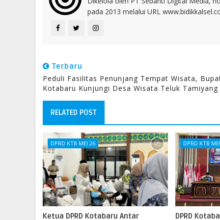
Dikelola oleh PT Sebanti Digital Media, 
pada 2013 melalui URL www.bidikkalsel.
Terbaru
Peduli Fasilitas Penunjang Tempat Wisata, Bupa
Kotabaru Kunjungi Desa Wisata Teluk Tamiyang
RELATED POST
DPRD KTB MEI 26
DPRD KTB MEI
Ketua DPRD Kotabaru Antar
DPRD Kotaba