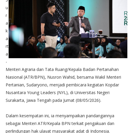
u
r
a
k
a
rt
a
-
Menteri Agraria dan Tata Ruang/Kepala Badan Pertanahan
Nasional (ATR/BPN), Nusron Wahid, bersama Wakil Menteri
Pertanian, Sudaryono, menjadi pembicara kegiatan Kopdar
Nusantara Young Leaders (NYL), di Universitas Negeri
Surakarta, Jawa Tengah pada Jumat (08/05/2026).
Dalam kesempatan ini, ia menyampaikan pandangannya
sebagai Menteri ATR/Kepala BPN terkait pengakuan dan
perlindungan hak ulayat masyarakat adat di Indonesia.