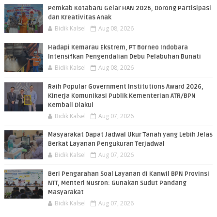
Pemkab Kotabaru Gelar HAN 2026, Dorong Partisipasi
dan Kreativitas Anak
Bidik Kalsel
Aug 08, 2026
​Hadapi Kemarau Ekstrem, PT Borneo Indobara
Intensifkan Pengendalian Debu Pelabuhan Bunati
Bidik Kalsel
Aug 08, 2026
Raih Popular Government Institutions Award 2026,
Kinerja Komunikasi Publik Kementerian ATR/BPN
Kembali Diakui
Bidik Kalsel
Aug 07, 2026
Masyarakat Dapat Jadwal Ukur Tanah yang Lebih Jelas
Berkat Layanan Pengukuran Terjadwal
Bidik Kalsel
Aug 07, 2026
Beri Pengarahan Soal Layanan di Kanwil BPN Provinsi
NTT, Menteri Nusron: Gunakan Sudut Pandang
Masyarakat
Bidik Kalsel
Aug 07, 2026