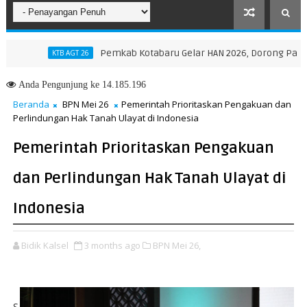
Pemkab Kotabaru Gelar HAN 2026, Dorong Partisipasi
KTB AGT 26
Anda
Pengunjung ke 14.185.196
Beranda
BPN Mei 26
Pemerintah Prioritaskan Pengakuan dan
Perlindungan Hak Tanah Ulayat di Indonesia
Pemerintah Prioritaskan Pengakuan
dan Perlindungan Hak Tanah Ulayat di
Indonesia
Bidik Kalsel
3 months ago
BPN Mei 26,
S