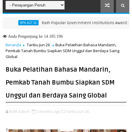
Raih Popular Government Institutions Award 2026, K
BPN AGT 26
Anda
Pengunjung ke 14.185.196
Beranda
Tanbu Jun 26
Buka Pelatihan Bahasa Mandarin,
Pemkab Tanah Bumbu Siapkan SDM Unggul dan Berdaya Saing
Global
Buka Pelatihan Bahasa Mandarin,
Pemkab Tanah Bumbu Siapkan SDM
Unggul dan Berdaya Saing Global
Bidik Kalsel
2 months ago
Tanbu Jun 26,
T