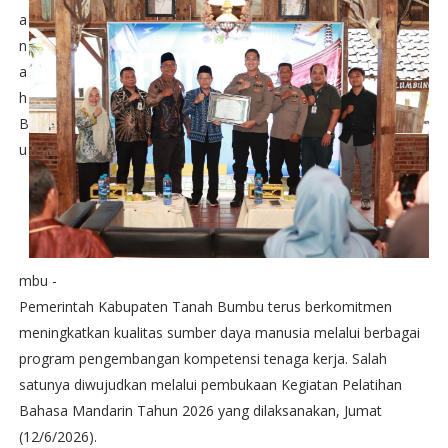
a
n
a
h
B
u
mbu -
Pemerintah Kabupaten Tanah Bumbu terus berkomitmen
meningkatkan kualitas sumber daya manusia melalui berbagai
program pengembangan kompetensi tenaga kerja. Salah
satunya diwujudkan melalui pembukaan Kegiatan Pelatihan
Bahasa Mandarin Tahun 2026 yang dilaksanakan, Jumat
(12/6/2026).