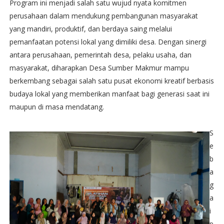
Program ini menjadi salah satu wujud nyata komitmen
perusahaan dalam mendukung pembangunan masyarakat
yang mandiri, produktif, dan berdaya saing melalui
pemanfaatan potensi lokal yang dimiliki desa. Dengan sinergi
antara perusahaan, pemerintah desa, pelaku usaha, dan
masyarakat, diharapkan Desa Sumber Makmur mampu
berkembang sebagai salah satu pusat ekonomi kreatif berbasis
budaya lokal yang memberikan manfaat bagi generasi saat ini
maupun di masa mendatang.
S
e
b
a
g
a
i
p