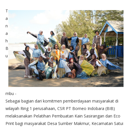
T
a
n
a
h
B
u
mbu -
Sebagai bagian dari komitmen pemberdayaan masyarakat di
wilayah Ring 1 perusahaan, CSR PT Borneo Indobara (BIB)
melaksanakan Pelatihan Pembuatan Kain Sasirangan dan Eco
Print bagi masyarakat Desa Sumber Makmur, Kecamatan Satui