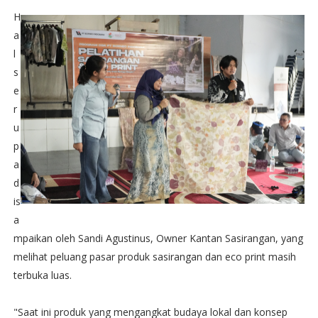
H
a
l
s
e
r
u
p
a
d
is
a
mpaikan oleh Sandi Agustinus, Owner Kantan Sasirangan, yang
melihat peluang pasar produk sasirangan dan eco print masih
terbuka luas.
"Saat ini produk yang mengangkat budaya lokal dan konsep