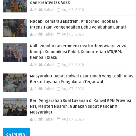
dan Kreativitas Anak
Bidik Kalsel
Aug 08, 2026
​Hadapi Kemarau Ekstrem, PT Borneo Indobara
Intensifkan Pengendalian Debu Pelabuhan Bunati
Bidik Kalsel
Aug 08, 2026
Raih Popular Government Institutions Award 2026,
Kinerja Komunikasi Publik Kementerian ATR/BPN
Kembali Diakui
Bidik Kalsel
Aug 07, 2026
Masyarakat Dapat Jadwal Ukur Tanah yang Lebih Jelas
Berkat Layanan Pengukuran Terjadwal
Bidik Kalsel
Aug 07, 2026
Beri Pengarahan Soal Layanan di Kanwil BPN Provinsi
NTT, Menteri Nusron: Gunakan Sudut Pandang
Masyarakat
Bidik Kalsel
Aug 07, 2026
KRIMINAL