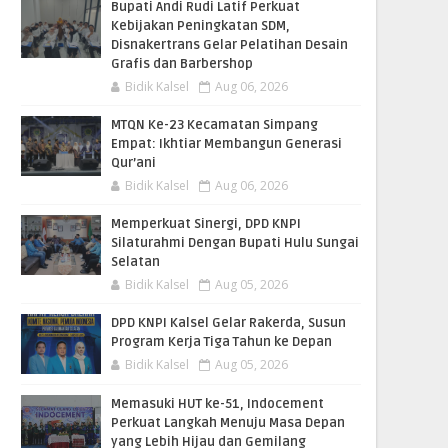
Bupati Andi Rudi Latif Perkuat
Kebijakan Peningkatan SDM,
Disnakertrans Gelar Pelatihan Desain
Grafis dan Barbershop
Bidik Kalsel
Aug 06, 2026
MTQN Ke-23 Kecamatan Simpang
Empat: Ikhtiar Membangun Generasi
Qur’ani
Bidik Kalsel
Aug 06, 2026
Memperkuat Sinergi, DPD KNPI
Silaturahmi Dengan Bupati Hulu Sungai
Selatan
Bidik Kalsel
Aug 05, 2026
DPD KNPI Kalsel Gelar Rakerda, Susun
Program Kerja Tiga Tahun ke Depan
Bidik Kalsel
Aug 05, 2026
Memasuki HUT ke-51, Indocement
Perkuat Langkah Menuju Masa Depan
yang Lebih Hijau dan Gemilang