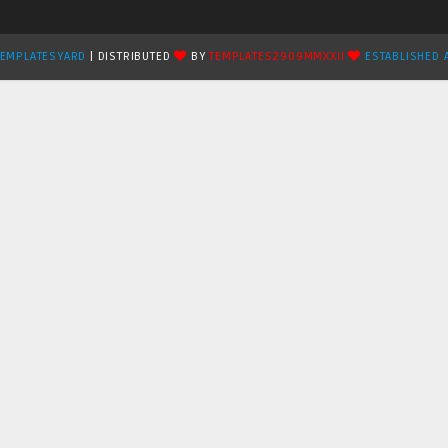
TEMPLATESYARD
| DISTRIBUTED
BY
TEMPLATES2909MMXXII
ESTABLISHED 