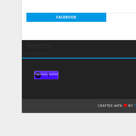
FACEBOOK
Beranda
undefined
CRAFTED WITH
BY