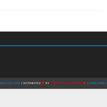
TEMPLATESYARD
| DISTRIBUTED
BY
TEMPLATES2909MMXXII
ESTABLISHED 