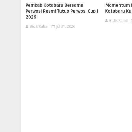
Pemkab Kotabaru Bersama
Momentum HU
Perwosi Resmi Tutup Perwosi Cup I
Kotabaru Ku
2026
Bidik Kalsel
Bidik Kalsel
Jul 31, 2026