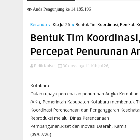
Penandatanganan Nota Kesepakatan Perubahan KUA-PPAS 2026, P
Anda
Pengunjung ke 14.185.196
Beranda
Ktb Jul 26
Bentuk Tim Koordinasi, Pemkab 
Bentuk Tim Koordinas
Percepat Penurunan A
Bidik Kalsel
30 days ago
Ktb Jul 26,
Kotabaru -
Dalam upaya percepatan penurunan Angka Kematian 
(AKI), Pemerintah Kabupaten Kotabaru membentuk T
Koordinasi Perencanaan dan Penganggaran Kesehata
Reproduksi melalui Dinas Perencanaan
Pembangunan,Riset dan Inovasi Daerah, Kamis
(09/07/26)