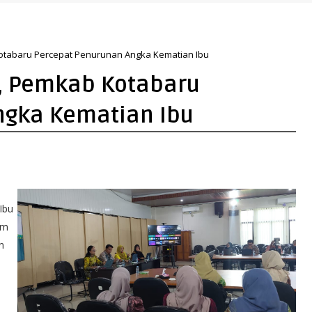
erkuat Arah Pembangunan Tanah Bumbu
Kotabaru Percepat Penurunan Angka Kematian Ibu
i, Pemkab Kotabaru
ngka Kematian Ibu
Ibu
im
n