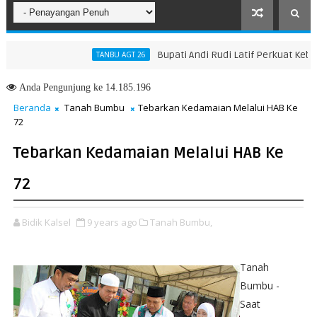
Bupati Andi Rudi Latif Perkuat Kebijaka
TANBU AGT 26
angkah Menuju Masa Depan yang Lebih Hijau dan Gemilang
Anda
Pengunjung ke 14.185.196
Beranda
Tanah Bumbu
Tebarkan Kedamaian Melalui HAB Ke
72
Tebarkan Kedamaian Melalui HAB Ke
72
Bidik Kalsel
9 years ago
Tanah Bumbu,
Tanah
Bumbu -
Saat