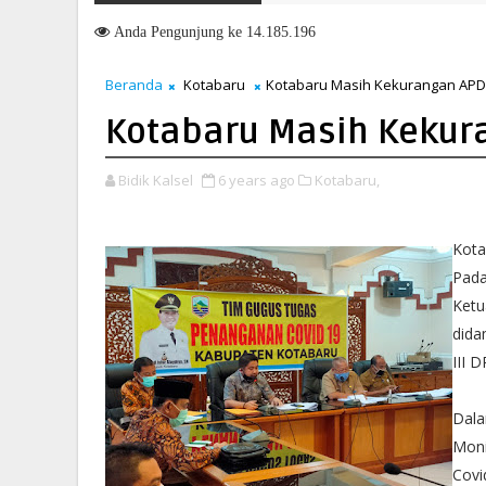
Anda
Pengunjung ke 14.185.196
Beranda
Kotabaru
Kotabaru Masih Kekurangan APD
Kotabaru Masih Kekur
Bidik Kalsel
6 years ago
Kotabaru,
Kota
Pada
Ketu
dida
III 
Dala
Moni
Covi