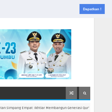
Muka
Tentang
Kontak
Dapatkan !
mpang Empat: Ikhtiar Membangun Generasi Qur’ani
KTB A