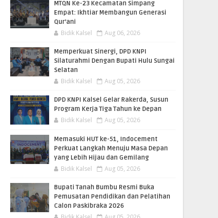
MTQN Ke-23 Kecamatan Simpang
Empat: Ikhtiar Membangun Generasi
Qur’ani
Bidik Kalsel
Aug 06, 2026
Memperkuat Sinergi, DPD KNPI
Silaturahmi Dengan Bupati Hulu Sungai
Selatan
Bidik Kalsel
Aug 05, 2026
DPD KNPI Kalsel Gelar Rakerda, Susun
Program Kerja Tiga Tahun ke Depan
Bidik Kalsel
Aug 05, 2026
Memasuki HUT ke-51, Indocement
Perkuat Langkah Menuju Masa Depan
yang Lebih Hijau dan Gemilang
Bidik Kalsel
Aug 05, 2026
Bupati Tanah Bumbu Resmi Buka
Pemusatan Pendidikan dan Pelatihan
Calon Paskibraka 2026
Bidik Kalsel
Aug 05, 2026