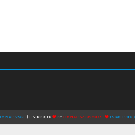
TEMPLATESYARD
| DISTRIBUTED
BY
TEMPLATES2909MMXXII
ESTABLISHED 