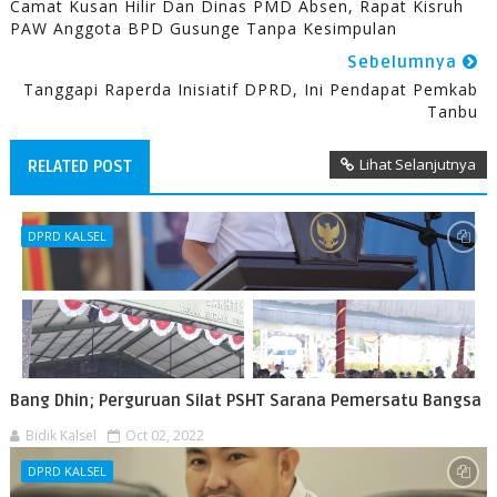
Camat Kusan Hilir Dan Dinas PMD Absen, Rapat Kisruh
PAW Anggota BPD Gusunge Tanpa Kesimpulan
Sebelumnya
Tanggapi Raperda Inisiatif DPRD, Ini Pendapat Pemkab
Tanbu
Lihat Selanjutnya
RELATED POST
DPRD KALSEL
Bang Dhin; Perguruan Silat PSHT Sarana Pemersatu Bangsa
Bidik Kalsel
Oct 02, 2022
DPRD KALSEL