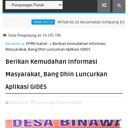
MTQN Ke-23 Kecamatan Simpang Empat: Ikh
TANBU AGT 26
Pendidikan dan Pelatihan Calon Paskibraka 2026
Anda
Pengunjung ke 14.185.196
Beranda
DPRD Kalsel
Berikan Kemudahan Informasi
Masyarakat, Bang Dhin Luncurkan Aplikasi GIDES
Berikan Kemudahan Informasi
Masyarakat, Bang Dhin Luncurkan
Aplikasi GIDES
Bidik Kalsel
5 years ago
DPRD Kalsel,
T
a