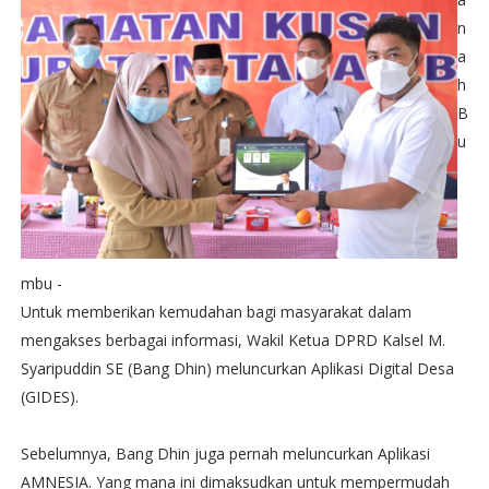
n
a
h
B
u
mbu -
Untuk memberikan kemudahan bagi masyarakat dalam
mengakses berbagai informasi, Wakil Ketua DPRD Kalsel M.
Syaripuddin SE (Bang Dhin) meluncurkan Aplikasi Digital Desa
(GIDES).
Sebelumnya, Bang Dhin juga pernah meluncurkan Aplikasi
AMNESIA. Yang mana ini dimaksudkan untuk mempermudah