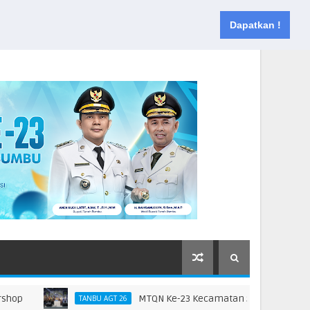
Muka
Tentang
Kontak
Dapatkan !
MTQN Ke-23 Kecamatan Simpang Empat: Ikht
TANBU AGT 26