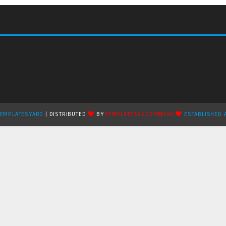
TEMPLATESYARD
| DISTRIBUTED
BY
TEMPLATES2909MMXXII
ESTABLISHED 