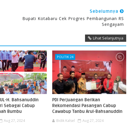
Sebelumnya
Bupati Kotabaru Cek Progres Pembangunan RS
Sengayam
Lihat Selanjutnya
POLITIK 24
UL-H. Bahsanuddin
PDI Perjuangan Berikan
ri Sebagai Cabup
Rekomendasi Pasangan Cabup
nah Bumbu
Cawabup Tanbu Arul-Bahsanuddin
Aug 27, 2024
Bidik Kalsel
Aug 27, 2024