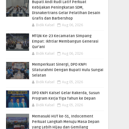
Bupati Andi Rudi Latif Perkuat
Kebijakan Peningkatan SDM,
Disnakertrans Gelar Pelatihan Desain
Grafis dan Barbershop
Bidik Kalsel
Aug 06, 2026
MTQN Ke-23 Kecamatan Simpang
Empat: Ikhtiar Membangun Generasi
Qur’ani
Bidik Kalsel
Aug 06, 2026
Memperkuat Sinergi, DPD KNPI
Silaturahmi Dengan Bupati Hulu Sungai
Selatan
Bidik Kalsel
Aug 05, 2026
DPD KNPI Kalsel Gelar Rakerda, Susun
Program Kerja Tiga Tahun ke Depan
Bidik Kalsel
Aug 05, 2026
Memasuki HUT ke-51, Indocement
Perkuat Langkah Menuju Masa Depan
yang Lebih Hijau dan Gemilang