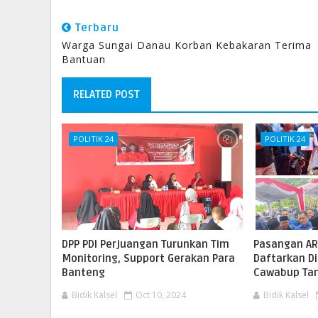
Terbaru
Warga Sungai Danau Korban Kebakaran Terima
Bantuan
RELATED POST
POLITIK 24
POLITIK 24
DPP PDI Perjuangan Turunkan Tim
Pasangan AR
Monitoring, Support Gerakan Para
Daftarkan Di
Banteng
Cawabup Ta
Bidik Kalsel
Oct 10, 2024
Bidik Kalsel