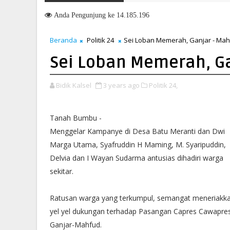
Anda
Pengunjung ke 14.185.196
Beranda
Politik 24
Sei Loban Memerah, Ganjar - Ma
Sei Loban Memerah, G
Bidik Kalsel
3 years ago
Politik 24,
Tanah Bumbu -
Menggelar Kampanye di Desa Batu Meranti dan Dwi
Marga Utama, Syafruddin H Maming, M. Syaripuddin,
Delvia dan I Wayan Sudarma antusias dihadiri warga
sekitar.
Ratusan warga yang terkumpul, semangat meneriakk
yel yel dukungan terhadap Pasangan Capres Cawapres
Ganjar-Mahfud.