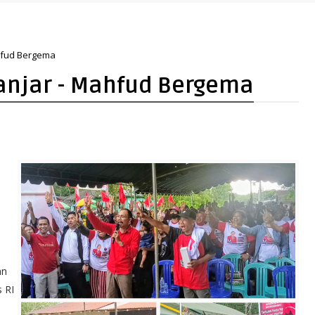
hfud Bergema
anjar - Mahfud Bergema
an
 RI