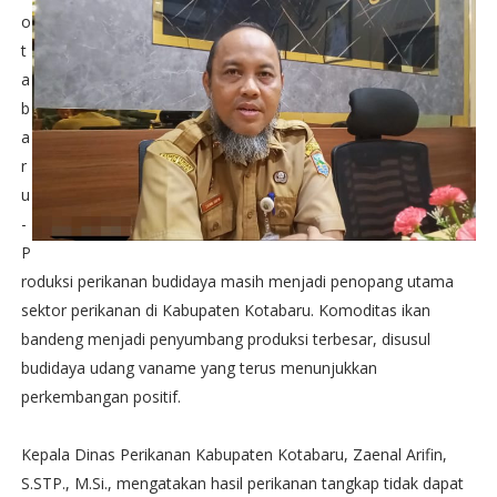
o
t
a
b
a
r
u
-
P
roduksi perikanan budidaya masih menjadi penopang utama
sektor perikanan di Kabupaten Kotabaru. Komoditas ikan
bandeng menjadi penyumbang produksi terbesar, disusul
budidaya udang vaname yang terus menunjukkan
perkembangan positif.
Kepala Dinas Perikanan Kabupaten Kotabaru, Zaenal Arifin,
S.STP., M.Si., mengatakan hasil perikanan tangkap tidak dapat