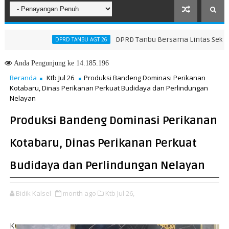
DPRD Tanbu Bersama Lintas Sektoral Baha
DPRD TANBU AGT 26
k Serba Ikan Tingkat Kalsel
Anda
Pengunjung ke 14.185.196
Beranda
Ktb Jul 26
Produksi Bandeng Dominasi Perikanan
Kotabaru, Dinas Perikanan Perkuat Budidaya dan Perlindungan
Nelayan
Produksi Bandeng Dominasi Perikanan
Kotabaru, Dinas Perikanan Perkuat
Budidaya dan Perlindungan Nelayan
Bidik Kalsel
month ago
Ktb Jul 26,
K