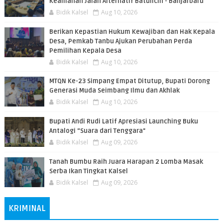
Keamanan Jalan Alternatif Batulicin - Banjarbaru
Bidik Kalsel
Aug 10, 2026
Berikan Kepastian Hukum Kewajiban dan Hak Kepala
Desa, Pemkab Tanbu Ajukan Perubahan Perda
Pemilihan Kepala Desa
Bidik Kalsel
Aug 10, 2026
MTQN Ke-23 Simpang Empat Ditutup, Bupati Dorong
Generasi Muda Seimbang Ilmu dan Akhlak
Bidik Kalsel
Aug 10, 2026
Bupati Andi Rudi Latif Apresiasi Launching Buku
Antalogi “Suara dari Tenggara"
Bidik Kalsel
Aug 09, 2026
Tanah Bumbu Raih Juara Harapan 2 Lomba Masak
Serba Ikan Tingkat Kalsel
Bidik Kalsel
Aug 09, 2026
KRIMINAL