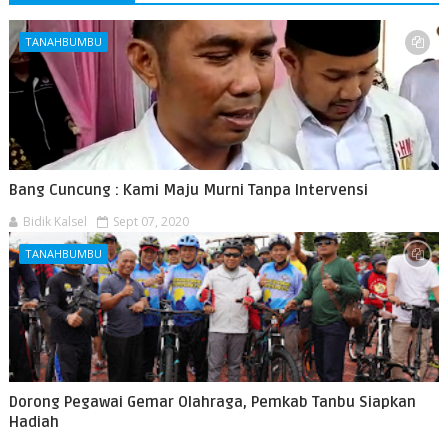
TANAHBUMBU
Bang Cuncung : Kami Maju Murni Tanpa Intervensi
Bidik Kalsel
Sept 07, 2020
TANAHBUMBU
Dorong Pegawai Gemar Olahraga, Pemkab Tanbu Siapkan
Hadiah