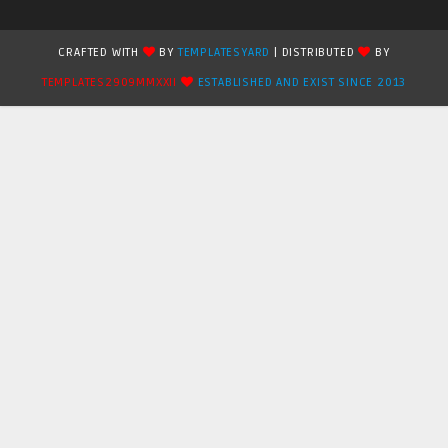
CRAFTED WITH
BY
TEMPLATESYARD
| DISTRIBUTED
BY
TEMPLATES2909MMXXII
ESTABLISHED AND EXIST SINCE 2013