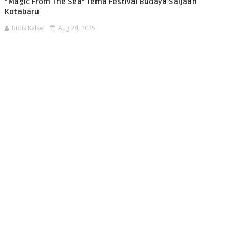
"Magic From The Sea" Tema Festival Budaya Saijaan
Kotabaru
Bidik Kalsel
Aug 24, 2025