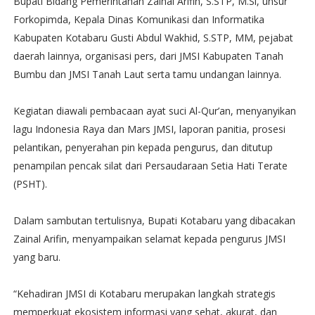
Bupati Bidang Pemerintahan Zainal Arifin, S.STP, M.Si, unsur
Forkopimda, Kepala Dinas Komunikasi dan Informatika
Kabupaten Kotabaru Gusti Abdul Wakhid, S.STP, MM, pejabat
daerah lainnya, organisasi pers, dari JMSI Kabupaten Tanah
Bumbu dan JMSI Tanah Laut serta tamu undangan lainnya.
Kegiatan diawali pembacaan ayat suci Al-Qur’an, menyanyikan
lagu Indonesia Raya dan Mars JMSI, laporan panitia, prosesi
pelantikan, penyerahan pin kepada pengurus, dan ditutup
penampilan pencak silat dari Persaudaraan Setia Hati Terate
(PSHT).
Dalam sambutan tertulisnya, Bupati Kotabaru yang dibacakan
Zainal Arifin, menyampaikan selamat kepada pengurus JMSI
yang baru.
“Kehadiran JMSI di Kotabaru merupakan langkah strategis
memperkuat ekosistem informasi yang sehat, akurat, dan