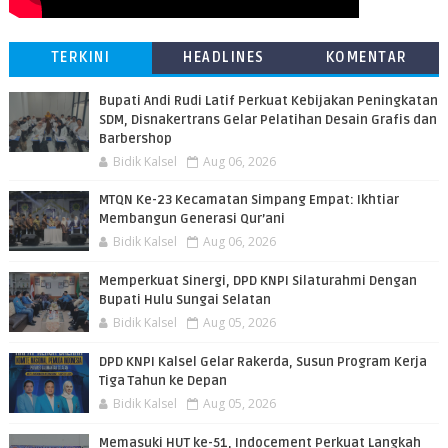
TERKINI
HEADLINES
KOMENTAR
Bupati Andi Rudi Latif Perkuat Kebijakan Peningkatan
SDM, Disnakertrans Gelar Pelatihan Desain Grafis dan
Barbershop
Bidik Kalsel
Aug 06, 2026
MTQN Ke-23 Kecamatan Simpang Empat: Ikhtiar
Membangun Generasi Qur’ani
Bidik Kalsel
Aug 06, 2026
Memperkuat Sinergi, DPD KNPI Silaturahmi Dengan
Bupati Hulu Sungai Selatan
Bidik Kalsel
Aug 05, 2026
DPD KNPI Kalsel Gelar Rakerda, Susun Program Kerja
Tiga Tahun ke Depan
Bidik Kalsel
Aug 05, 2026
Memasuki HUT ke-51, Indocement Perkuat Langkah