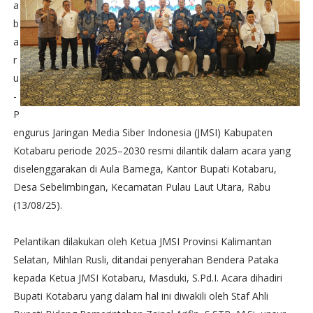
a
b
a
r
u
-
P
engurus Jaringan Media Siber Indonesia (JMSI) Kabupaten
Kotabaru periode 2025–2030 resmi dilantik dalam acara yang
diselenggarakan di Aula Bamega, Kantor Bupati Kotabaru,
Desa Sebelimbingan, Kecamatan Pulau Laut Utara, Rabu
(13/08/25).
Pelantikan dilakukan oleh Ketua JMSI Provinsi Kalimantan
Selatan, Mihlan Rusli, ditandai penyerahan Bendera Pataka
kepada Ketua JMSI Kotabaru, Masduki, S.Pd.I. Acara dihadiri
Bupati Kotabaru yang dalam hal ini diwakili oleh Staf Ahli