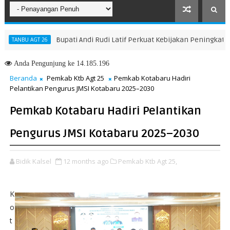
Bupati Andi Rudi Latif Perkuat Kebijakan Peningkatan SDM,
BU AGT 26
Anda
Pengunjung ke 14.185.196
Beranda
Pemkab Ktb Agt 25
Pemkab Kotabaru Hadiri
Pelantikan Pengurus JMSI Kotabaru 2025–2030
Pemkab Kotabaru Hadiri Pelantikan
Pengurus JMSI Kotabaru 2025–2030
Bidik Kalsel
12 months ago
Pemkab Ktb Agt 25,
K
o
t