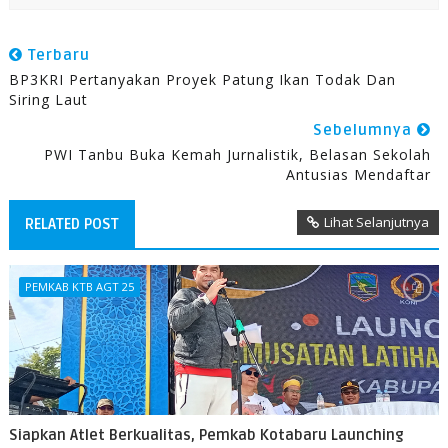
Terbaru
BP3KRI Pertanyakan Proyek Patung Ikan Todak Dan
Siring Laut
Sebelumnya
PWI Tanbu Buka Kemah Jurnalistik, Belasan Sekolah
Antusias Mendaftar
Lihat Selanjutnya
RELATED POST
PEMKAB KTB AGT 25
Siapkan Atlet Berkualitas, Pemkab Kotabaru Launching