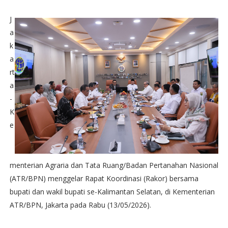
J
a
k
a
rt
a
-
K
e
menterian Agraria dan Tata Ruang/Badan Pertanahan Nasional
(ATR/BPN) menggelar Rapat Koordinasi (Rakor) bersama
bupati dan wakil bupati se-Kalimantan Selatan, di Kementerian
ATR/BPN, Jakarta pada Rabu (13/05/2026).