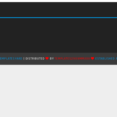
TEMPLATESYARD
| DISTRIBUTED
BY
TEMPLATES2909MMXXII
ESTABLISHED 