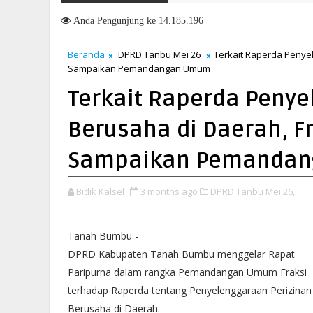
atihan Calon Paskibraka 2026
Anda
Pengunjung ke 14.185.196
Beranda
DPRD Tanbu Mei 26
Terkait Raperda Penye
Sampaikan Pemandangan Umum
Terkait Raperda Penye
Berusaha di Daerah, F
Sampaikan Pemanda
Bidik Kalsel
3 months ago
DPRD Tanbu Mei 26,
Tanah Bumbu -
DPRD Kabupaten Tanah Bumbu menggelar Rapat
Paripurna dalam rangka Pemandangan Umum Fraksi
terhadap Raperda tentang Penyelenggaraan Perizinan
Berusaha di Daerah.