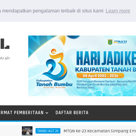
 mendapatkan pengalaman terbaik di situs kami
Learn more
EL
 Arah
ORMAT PEMBERITAAN
DAFTAR BERITA
MTQN Ke-23 Kecamatan Simpang Empat: Ikh
TANBU AGT 26