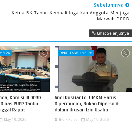
Sebelumnya
Ketua BK Tanbu Kembali Ingatkan Anggota Menjaga
Marwah DPRD
Lihat Selanjutnya
MEI 26
DPRD TANBU MEI 26
nda, Komisi III DPRD
Andi Rustianto: UMKM Harus
 Dinas PUPR Tanbu
Dipermudah, Bukan Dipersulit
nggal Rapat
dalam Urusan Izin Usaha
May 19, 2026
Bidik Kalsel
May 19, 2026