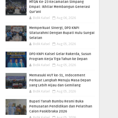
MTQN Ke-23 Kecamatan Simpang
Empat: Ikhtiar Membangun Generasi
Qur’ani
Bidik Kalsel
Aug 06, 2026
Memperkuat Sinergi, DPD KNPI
Silaturahmi Dengan Bupati Hulu Sungai
Selatan
Bidik Kalsel
Aug 05, 2026
DPD KNPI Kalsel Gelar Rakerda, Susun
Program Kerja Tiga Tahun ke Depan
Bidik Kalsel
Aug 05, 2026
Memasuki HUT ke-51, Indocement
Perkuat Langkah Menuju Masa Depan
yang Lebih Hijau dan Gemilang
Bidik Kalsel
Aug 05, 2026
Bupati Tanah Bumbu Resmi Buka
Pemusatan Pendidikan dan Pelatihan
Calon Paskibraka 2026
Bidik Kalsel
Aug 05, 2026