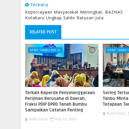
Terbaru
Kepercayaan Masyarakat Meningkat, BAZNAS
Kotabaru Ungkap Saldo Ratusan Juta
RELATED POST
DPRD TANBU MEI 26
DPRD TANBU 
Terkait Raperda Penyelenggaraan
Sering Tertu
Perijinan Berusaha di Daerah,
Tanbu Minta
Fraksi PDIP DPRD Tanah Bumbu
Tetapkan Ta
Sampaikan Catatan Penting
Bidik Kalsel
Bidik Kalsel
May 19, 2026