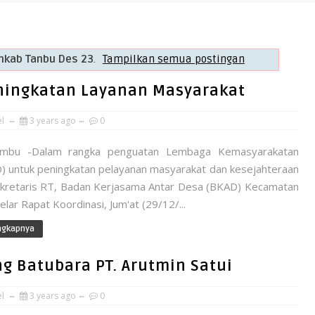
 Pandang Masyarakat
kab Tanbu Des 23
.
Tampilkan semua postingan
ningkatan Layanan Masyarakat
el
3 years ago
0
mbu -Dalam rangka penguatan Lembaga Kemasyarakatan
) untuk peningkatan pelayanan masyarakat dan kesejahteraan
kretaris RT, Badan Kerjasama Antar Desa (BKAD) Kecamatan
lar Rapat Koordinasi, Jum'at (29/12/...
ngkapnya
ng Batubara PT. Arutmin Satui
el
3 years ago
0