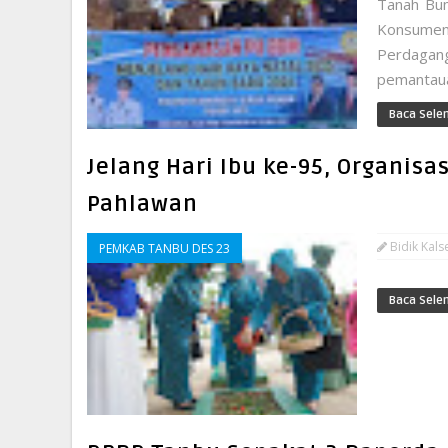
Tanah Bum
Konsumen
Perdagan
pemantaua
Baca Sele
Jelang Hari Ibu ke-95, Organis
Pahlawan
Bidik Kals
PEMKAB TANBU DES 23
Baca Sele