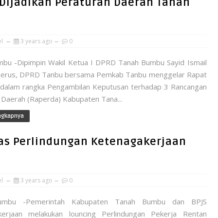
Dijadikan Peraturan Daerah Tanah
el
3 years ago
0
bu -Dipimpin Wakil Ketua I DPRD Tanah Bumbu Sayid Ismail
lyderus, DPRD Tanbu bersama Pemkab Tanbu menggelar Rapat
 dalam rangka Pengambilan Keputusan terhadap 3 Rancangan
 Daerah (Raperda) Kabupaten Tana...
ngkapnya
as Perlindungan Ketenagakerjaan
el
3 years ago
0
umbu -Pemerintah Kabupaten Tanah Bumbu dan BPJS
kerjaan melakukan louncing Perlindungan Pekerja Rentan