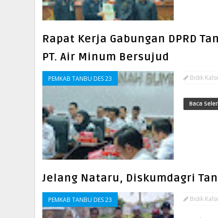
Rapat Kerja Gabungan DPRD Ta
PT. Air Minum Bersujud
Bidik Kals
PEMKAB TANBU DES 23
Baca Sele
Jelang Nataru, Diskumdagri Tan
Bidik Kals
PEMKAB TANBU DES 23