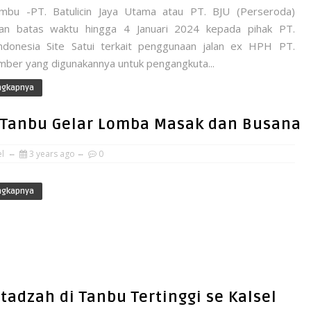
mbu -PT. Batulicin Jaya Utama atau PT. BJU (Perseroda)
an batas waktu hingga 4 Januari 2024 kepada pihak PT.
ndonesia Site Satui terkait penggunaan jalan ex HPH PT.
mber yang digunakannya untuk pengangkuta...
ngkapnya
ui Tanbu Gelar Lomba Masak dan Busana
el
3 years ago
0
ngkapnya
tadzah di Tanbu Tertinggi se Kalsel