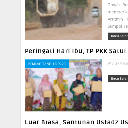
Tanah Bu
memberik
Arutmin I
Sumpol Ti
Baca Sele
Peringati Hari Ibu, TP PKK Sat
Bidik Kals
PEMKAB TANBU DES 23
Baca Sele
Luar Biasa, Santunan Ustadz Us