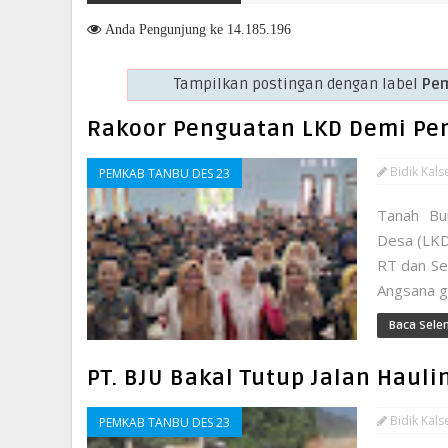
Layanan di Kanwil BPN Provinsi NTT, Menteri Nusron: Gunakan Sudut
Anda
Pengunjung ke 14.185.196
Tampilkan postingan dengan label
Pem
Rakoor Penguatan LKD Demi Pe
Bidik Kals
PEMKAB TANBU DES 23
Tanah Bu
Desa (LKD
RT dan Se
Angsana ge
Baca Sele
PT. BJU Bakal Tutup Jalan Hauli
Bidik Kals
PEMKAB TANBU DES 23