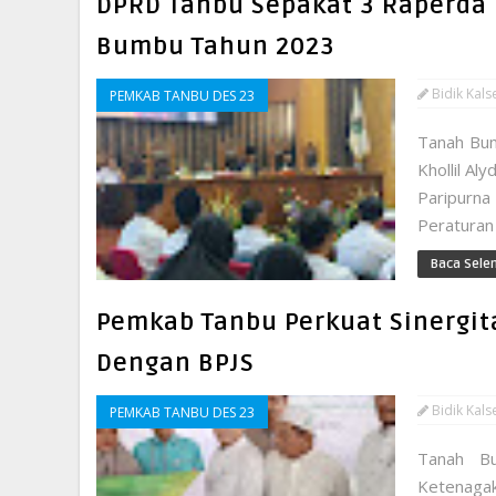
DPRD Tanbu Sepakat 3 Raperda 
Bumbu Tahun 2023
Bidik Kals
PEMKAB TANBU DES 23
Tanah Bum
Khollil A
Paripurna
Peraturan
Baca Sele
Pemkab Tanbu Perkuat Sinergit
Dengan BPJS
Bidik Kals
PEMKAB TANBU DES 23
Tanah B
Ketenaga