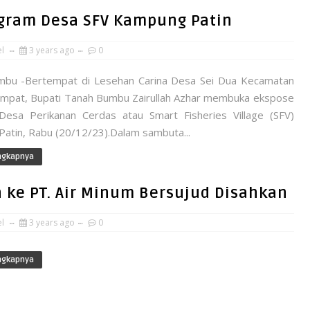
gram Desa SFV Kampung Patin
el
3 years ago
0
bu -Bertempat di Lesehan Carina Desa Sei Dua Kecamatan
mpat, Bupati Tanah Bumbu Zairullah Azhar membuka ekspose
esa Perikanan Cerdas atau Smart Fisheries Village (SFV)
atin, Rabu (20/12/23).Dalam sambuta...
ngkapnya
 ke PT. Air Minum Bersujud Disahkan
el
3 years ago
0
ngkapnya