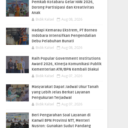
Pemkab Kotabaru Gelar HAN 2026,
Dorong Partisipasi dan Kreativitas
Anak
Bidik Kalsel
Aug 08, 2026
​Hadapi Kemarau Ekstrem, PT Borneo
Indobara Intensifkan Pengendalian
Debu Pelabuhan Bunati
Bidik Kalsel
Aug 08, 2026
Raih Popular Government Institutions
Award 2026, Kinerja Komunikasi Publik
Kementerian ATR/BPN Kembali Diakui
Bidik Kalsel
Aug 07, 2026
Masyarakat Dapat Jadwal Ukur Tanah
yang Lebih Jelas Berkat Layanan
Pengukuran Terjadwal
Bidik Kalsel
Aug 07, 2026
Beri Pengarahan Soal Layanan di
Kanwil BPN Provinsi NTT, Menteri
Nusron: Gunakan Sudut Pandang