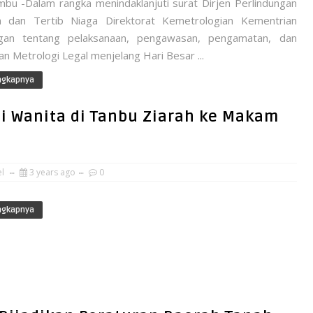
bu -Dalam rangka menindaklanjuti surat Dirjen Perlindungan
 dan Tertib Niaga Direktorat Kemetrologian Kementrian
gan tentang pelaksanaan, pengawasan, pengamatan, dan
n Metrologi Legal menjelang Hari Besar ...
ngkapnya
asi Wanita di Tanbu Ziarah ke Makam
el
3 years ago
0
ngkapnya