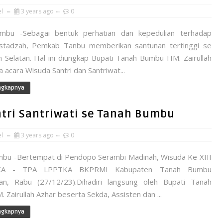
el
3 years ago
0
mbu -Sebagai bentuk perhatian dan kepedulian terhadap
stadzah, Pemkab Tanbu memberikan santunan tertinggi se
n Selatan. Hal ini diungkap Bupati Tanah Bumbu HM. Zairullah
 acara Wisuda Santri dan Santriwat...
ngkapnya
tri Santriwati se Tanah Bumbu
el
3 years ago
0
bu -Bertempat di Pendopo Serambi Madinah, Wisuda Ke XIII
TKA - TPA LPPTKA BKPRMI Kabupaten Tanah Bumbu
kan, Rabu (27/12/23).Dihadiri langsung oleh Bupati Tanah
Zairullah Azhar beserta Sekda, Assisten dan ...
ngkapnya