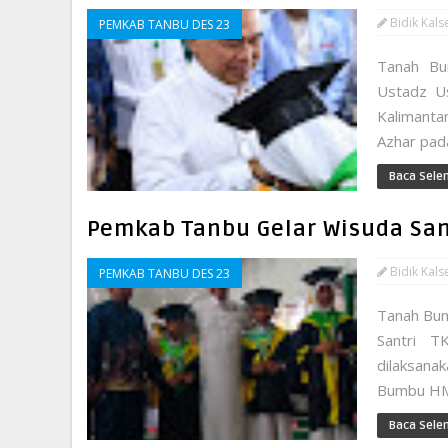
Bidik Kals
PEMKAB TANBU DES 23
Tanah Bu
Ustadz U
Kalimanta
Azhar pada
Baca Sele
Pemkab Tanbu Gelar Wisuda San
Bidik Kals
PEMKAB TANBU DES 23
Tanah Bum
Santri 
dilaksana
Bumbu HM. 
Baca Sele