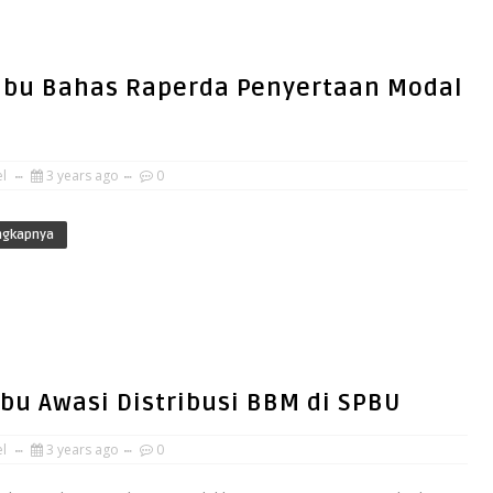
nbu Bahas Raperda Penyertaan Modal
el
3 years ago
0
ngkapnya
bu Awasi Distribusi BBM di SPBU
el
3 years ago
0