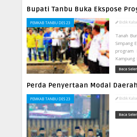
Bupati Tanbu Buka Ekspose Pro
Bidik Kals
PEMKAB TANBU DES 23
Tanah Bum
Simpang E
program D
Kampung P
Baca Sele
Perda Penyertaan Modal Daerah
Bidik Kals
PEMKAB TANBU DES 23
Baca Sele