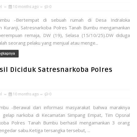
el
10 months ago
0
mbu -Bertempat di sebuah rumah di Desa Indraloka
 Kuranji, Satresnarkoba Polres Tanah Bumbu mengamankan
perempuan remaja, DW (19), Selasa (15/10/25).DW diduga
alah seorang pelaku yang menjual atau menge...
ngkapnya
il Diciduk Satresnarkoba Polres
el
10 months ago
0
mbu -Berawal dari informasi masyarakat bahwa maraknya
n gelap narkoba di Kecamatan Simpang Empat, Tim Opsnal
rkoba Polres Tanah Bumbu berhasil mengamankan 3 orang
ngedar sabu.Ketiga tersangka tersebut, ...