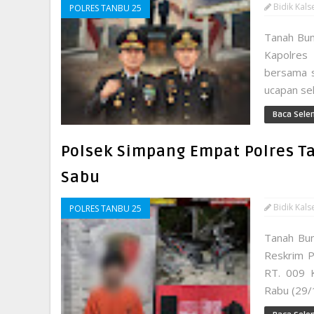
Bidik Kals
POLRES TANBU 25
Tanah Bum
Kapolres
bersama s
ucapan se
Baca Sele
Polsek Simpang Empat Polres 
Sabu
Bidik Kals
POLRES TANBU 25
Tanah Bum
Reskrim P
RT. 009 
Rabu (29/1