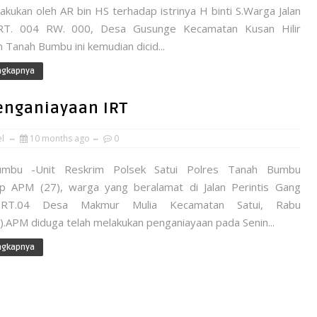
akukan oleh AR bin HS terhadap istrinya H binti S.Warga Jalan
 RT. 004 RW. 000, Desa Gusunge Kecamatan Kusan Hilir
Tanah Bumbu ini kemudian dicid...
ngkapnya
enganiayaan IRT
el
10 months ago
0
mbu -Unit Reskrim Polsek Satui Polres Tanah Bumbu
 APM (27), warga yang beralamat di Jalan Perintis Gang
RT.04 Desa Makmur Mulia Kecamatan Satui, Rabu
).APM diduga telah melakukan penganiayaan pada Senin...
ngkapnya