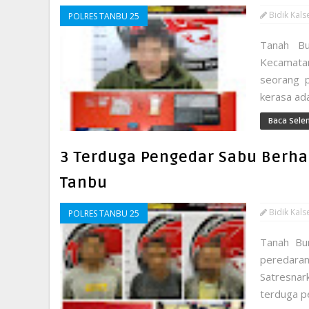
Bidik Kals
POLRES TANBU 25
Tanah Bu
Kecamatan
seorang 
kerasa ad
Baca Sele
3 Terduga Pengedar Sabu Berhas
Tanbu
Bidik Kals
POLRES TANBU 25
Tanah Bu
peredara
Satresna
terduga pe