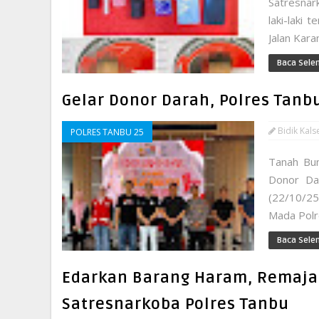
Satresna
laki-laki
Jalan Kar
Baca Sele
Gelar Donor Darah, Polres Tan
Bidik Kals
POLRES TANBU 25
Tanah Bum
Donor Da
(22/10/25
Mada Polre
Baca Sele
Edarkan Barang Haram, Remaja
Satresnarkoba Polres Tanbu