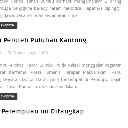
rkoba Polres Tanah Bumbu berhasil mengamankan 2 orang
 terduga pengguna barang haram narkotika. Tepatnya dipinggir
ang Jawa Desa Baroqah Kecamatan Simp...
ngkapnya
bu Peroleh Puluhan Kantong
el
10 months ago
0
bu -Polres Tanah Bumbu Polda Kalsel menggelar kegiatan
rah bertema "Polisi Humanis Harapan Masyarakat", Rabu
).Kegiatan Donor Darah yang bertempat di Pendopo Gajah
s Tanah Bumbu ini dilaksanakan dalam...
ngkapnya
 Perempuan ini Ditangkap