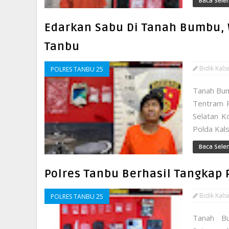
Baca Sele
Edarkan Sabu Di Tanah Bumbu,
Tanbu
Bidik Kals
POLRES TANBU 25
Tanah Bum
Tentram R
Selatan K
Polda Kals
Baca Sele
Polres Tanbu Berhasil Tangkap
Bidik Kals
POLRES TANBU 25
Tanah Bu