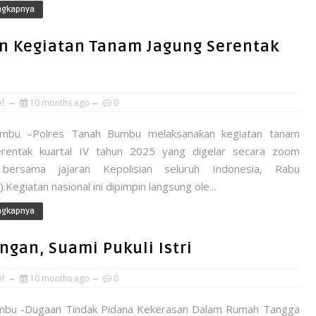
ngkapnya
n Kegiatan Tanam Jagung Serentak
el
10 months ago
0
mbu –Polres Tanah Bumbu melaksanakan kegiatan tanam
erentak kuartal IV tahun 2025 yang digelar secara zoom
bersama jajaran Kepolisian seluruh Indonesia, Rabu
.Kegiatan nasional ini dipimpin langsung ole...
ngkapnya
gan, Suami Pukuli Istri
el
10 months ago
0
mbu -Dugaan Tindak Pidana Kekerasan Dalam Rumah Tangga