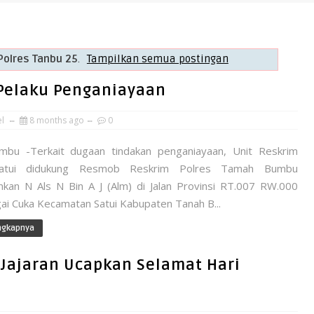
Polres Tanbu 25
.
Tampilkan semua postingan
 Pelaku Penganiayaan
el
8 months ago
0
bu -Terkait dugaan tindakan penganiayaan, Unit Reskrim
Satui didukung Resmob Reskrim Polres Tamah Bumbu
an N Als N Bin A J (Alm) di Jalan Provinsi RT.007 RW.000
ai Cuka Kecamatan Satui Kabupaten Tanah B...
ngkapnya
Jajaran Ucapkan Selamat Hari