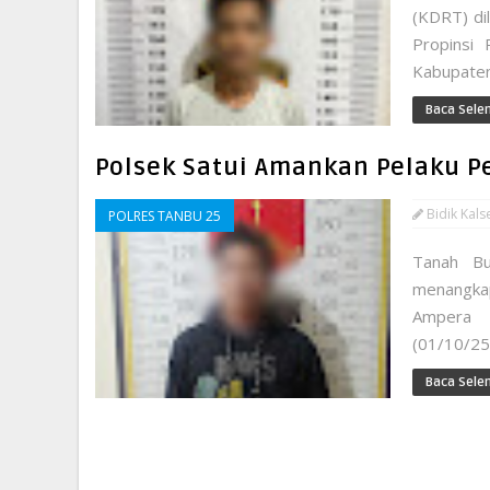
(KDRT) dil
Propinsi
Kabupaten 
Baca Sele
Polsek Satui Amankan Pelaku P
Bidik Kals
POLRES TANBU 25
Tanah Bu
menangkap
Ampera 
(01/10/25
Baca Sele