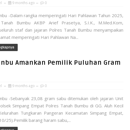
el
9 months ago
0
bu -Dalam rangka memperingati Hari Pahlawan Tahun 2025,
 Tanah Bumbu AKBP Arief Prasetya, S.I.K., M.Med.Kom,
eluruh staf dan jajaran Polres Tanah Bumbu menyampaikan
lamat memperingati Hari Pahlawan Na...
ngkapnya
Tanbu Amankan Pemilik Puluhan Gram
el
9 months ago
0
bu -Sebanyak 23,08 gram sabu ditemukan oleh jajaran Unit
olsek Simpang Empat Polres Tanah Bumbu di GG. Aluh Kecil
Kelurahan Tungkaran Pangeran Kecamatan Simpang Empat,
0/25).Pemilik barang haram sabu,...