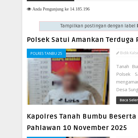
Anda
Pengunjung ke 14.185.196
Tampilkan postingan dengan label
Polsek Satui Amankan Terduga
Bidik Kals
POLRES TANBU 25
Tanah Bum
Polsek 
mengamank
Desa Sung
Baca Sele
Kapolres Tanah Bumbu Beserta 
Pahlawan 10 November 2025