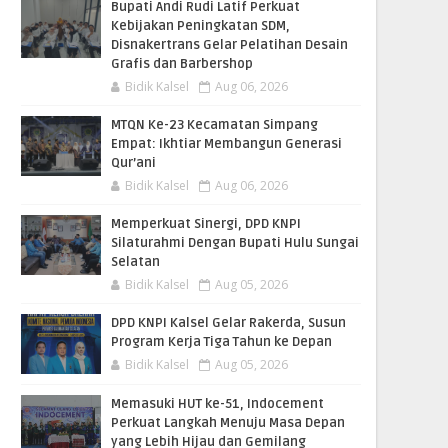
Bupati Andi Rudi Latif Perkuat
Kebijakan Peningkatan SDM,
Disnakertrans Gelar Pelatihan Desain
Grafis dan Barbershop
Bidik Kalsel
Aug 06, 2026
MTQN Ke-23 Kecamatan Simpang
Empat: Ikhtiar Membangun Generasi
Qur’ani
Bidik Kalsel
Aug 06, 2026
Memperkuat Sinergi, DPD KNPI
Silaturahmi Dengan Bupati Hulu Sungai
Selatan
Bidik Kalsel
Aug 05, 2026
DPD KNPI Kalsel Gelar Rakerda, Susun
Program Kerja Tiga Tahun ke Depan
Bidik Kalsel
Aug 05, 2026
Memasuki HUT ke-51, Indocement
Perkuat Langkah Menuju Masa Depan
yang Lebih Hijau dan Gemilang