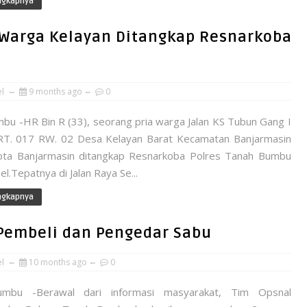
ngkapnya
 Warga Kelayan Ditangkap Resnarkoba
el
9 months ago
0
bu -HR Bin R (33), seorang pria warga Jalan KS Tubun Gang I
T. 017 RW. 02 Desa Kelayan Barat Kecamatan Banjarmasin
ota Banjarmasin ditangkap Resnarkoba Polres Tanah Bumbu
el.Tepatnya di Jalan Raya Se...
ngkapnya
 Pembeli dan Pengedar Sabu
el
10 months ago
0
mbu -Berawal dari informasi masyarakat, Tim Opsnal