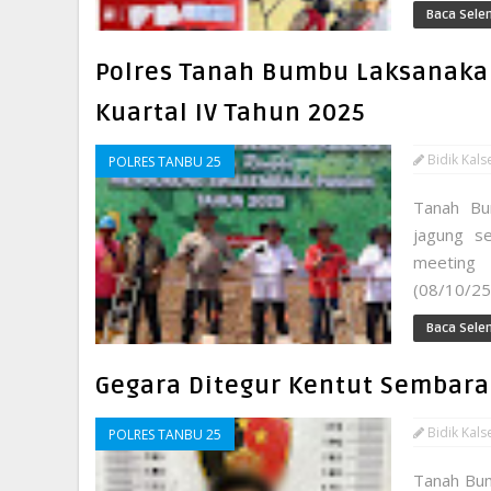
Baca Sele
Polres Tanah Bumbu Laksanaka
Kuartal IV Tahun 2025
Bidik Kals
POLRES TANBU 25
Tanah Bu
jagung s
meeting 
(08/10/25)
Baca Sele
Gegara Ditegur Kentut Sembaran
Bidik Kals
POLRES TANBU 25
Tanah Bu